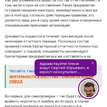
Как уже упоминалось выше, на состав отчетов влияет в
том числе и срок их составления. Ранее предприятия
готовили сведения ежегодно, ежеквартально и иногда
раз в полгода, согласно действующим правилам, это
делается лишь раз в году, кроме некоторых оговоренных
специальными приказами организаций.
Документы подаются в течение трех месяцев после
окончания отчетного периода. Поскольку состав
промежуточной бухгалтерской отчетности полностью
совпадает с годовой, специалисты рекомендуют
бухгалтерами предприятия все же составлять и ее.
Читайте также:
Лицензируемые виды
деятельности в 2021 году | Список по кодам
ОКВЭД
Во-первых, для самопроверки – так будет проще
выявить недочеты и ошибки, во-вторых, в случае
внезапной проверки не придется суетиться и