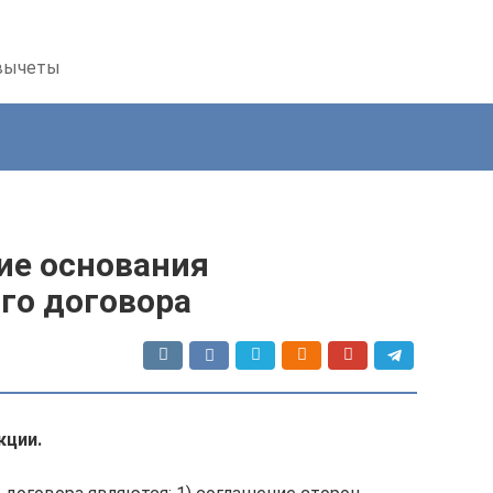
 вычеты
ие основания
го договора
кции.