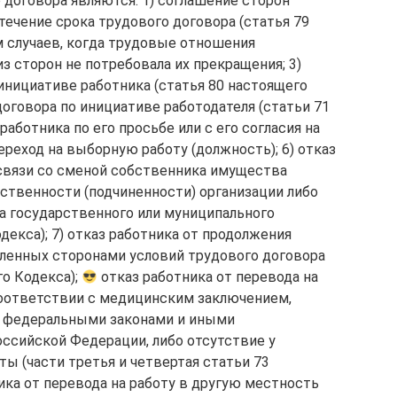
договора являются: 1) соглашение сторон
стечение срока трудового договора (статья 79
м случаев, когда трудовые отношения
з сторон не потребовала их прекращения; 3)
инициативе работника (статья 80 настоящего
договора по инициативе работодателя (статьи 71
работника по его просьбе или с его согласия на
ереход на выборную работу (должность); 6) отказ
связи со сменой собственника имущества
ственности (подчиненности) организации либо
па государственного или муниципального
декса); 7) отказ работника от продолжения
ленных сторонами условий трудового договора
го Кодекса);
отказ работника от перевода на
соответствии с медицинским заключением,
м федеральными законами и иными
сийской Федерации, либо отсутствие у
ы (части третья и четвертая статьи 73
ника от перевода на работу в другую местность