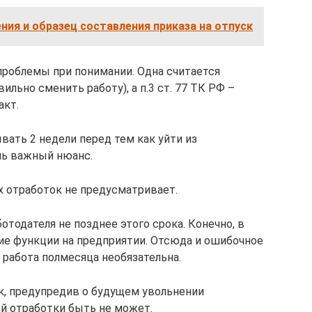
ия и образец составления приказа на отпуск
 проблемы при понимании. Одна считается
льно сменить работу), а п.3 ст. 77 ТК РФ –
акт.
вать 2 недели перед тем как уйти из
нь важный нюанс.
их отработок не предусматривает.
тодателя не позднее этого срока. Конечно, в
ие функции на предприятии. Отсюда и ошибочное
я работа полмесяца необязательна.
к, предупредив о будущем увольнении
ой отработки быть не может.