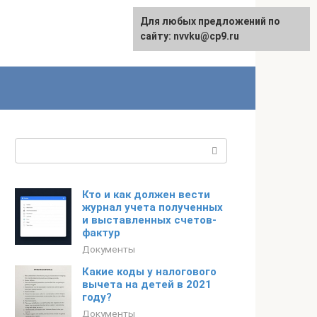
Для любых предложений по
English
сайту: nvvku@cp9.ru
Поиск:
Кто и как должен вести
журнал учета полученных
и выставленных счетов-
фактур
Документы
Какие коды у налогового
вычета на детей в 2021
году?
Документы