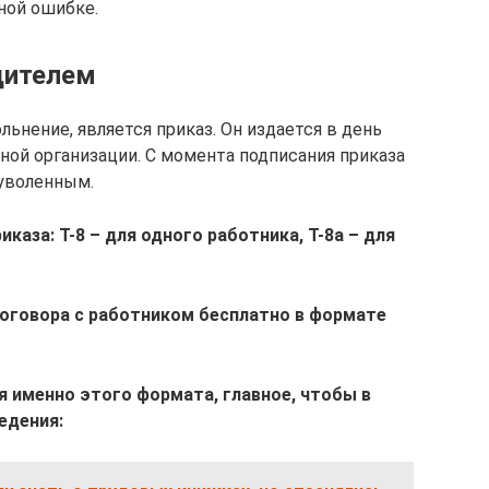
ной ошибке.
дителем
ьнение, является приказ. Он издается в день
ной организации. С момента подписания приказа
 уволенным.
каза: Т-8 – для одного работника, Т-8а – для
договора с работником бесплатно в формате
 именно этого формата, главное, чтобы в
едения: