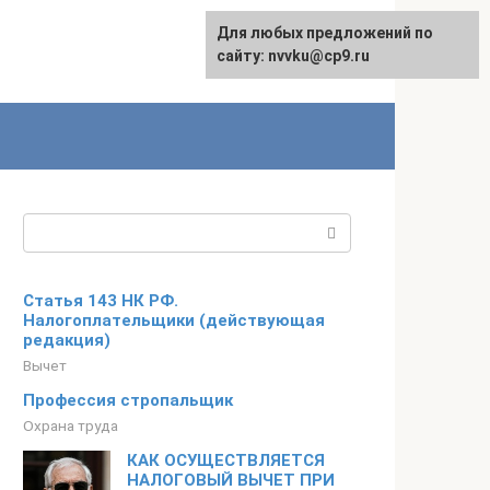
Для любых предложений по
English
сайту: nvvku@cp9.ru
Поиск:
Статья 143 НК РФ.
Налогоплательщики (действующая
редакция)
Вычет
Профессия стропальщик
Охрана труда
КАК ОСУЩЕСТВЛЯЕТСЯ
НАЛОГОВЫЙ ВЫЧЕТ ПРИ