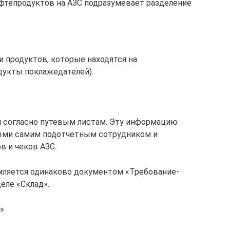
ефтепродуктов на АЗС подразумевает разделение
 продуктов, которые находятся на
дукты поклажедателей).
я согласно путевым листам. Эту информацию
ыми самим подотчетным сотрудником и
 и чеков АЗС.
мляется одинаково документом «Требование-
еле «Склад».
»