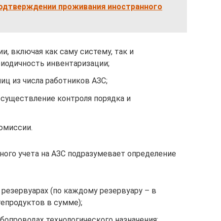
подтверждении проживания иностранного
ии, включая как саму систему, так и
риодичность инвентаризации;
ц из числа работников АЗС;
осуществление контроля порядка и
омиссии.
ного учета на АЗС подразумевает определение
резервуарах (по каждому резервуару – в
епродуктов в сумме);
бопроводах технологического назначения;