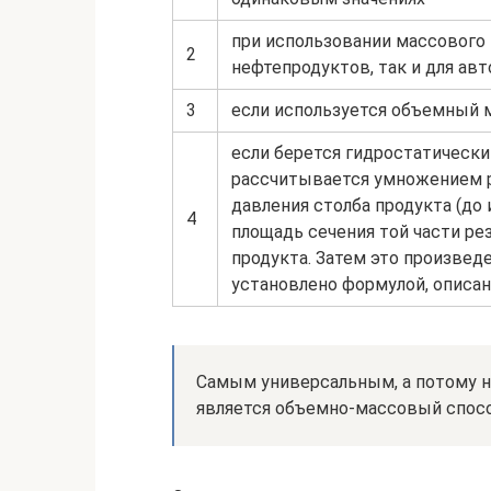
при использовании массового 
2
нефтепродуктов, так и для ав
3
если используется объемный 
если берется гидростатически
рассчитывается умножением ра
давления столба продукта (до
4
площадь сечения той части ре
продукта. Затем это произвед
установлено формулой, описа
Самым универсальным, а потому н
является объемно-массовый спосо