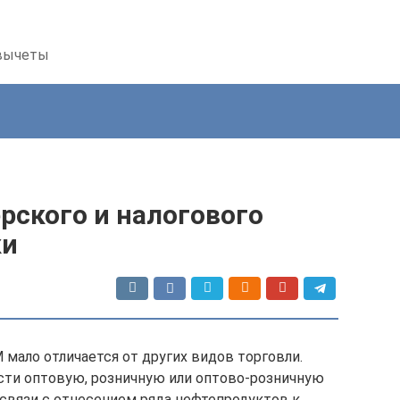
 вычеты
рского и налогового
ки
 мало отличается от других видов торговли.
ти оптовую, розничную или оптово-розничную
связи с отнесением ряда нефтепродуктов к