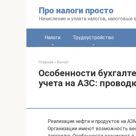
Перейти
Про налоги просто
к
контенту
Начисление и уплата налогов, налоговые
Налоги
Трудоустройство
Главная
»
Вычет
Особенности бухгалте
учета на АЗС: провод
Реализация нефти и продуктов на АЗМ
Организации имеют возможность вес
торговлю. Особенности возникают в 