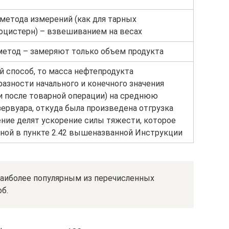
метода измерений (как для тарных
тоцистерн) – взвешиванием на весах
метод – замеряют только объем продукта
й способ, то масса нефтепродукта
зности начального и конечного значения
 и после товарной операции) на среднюю
зервуара, откуда была произведена отгрузка
ение делят ускорение силы тяжести, которое
нной в пункте 2.42 вышеназванной Инструкции
аиболее популярным из перечисленных
б.