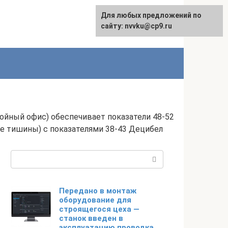
Для любых предложений по
English
сайту: nvvku@cp9.ru
ойный офис) обеспечивает показатели 48-52
е тишины) с показателями 38-43 Децибел
Поиск:
Передано в монтаж
оборудование для
строящегося цеха —
станок введен в
эксплуатацию проводка