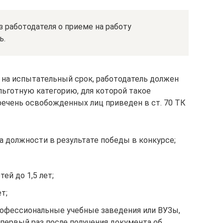
з работодателя о приеме на работу
ь.
 на испытательный срок, работодатель должен
 льготную категорию, для которой такое
речень освобожденных лиц приведен в ст. 70 ТК
а должности в результате победы в конкурсе;
й до 1,5 лет;
т;
рофессиональные учебные заведения или ВУЗы,
 первый раз после получения документа об