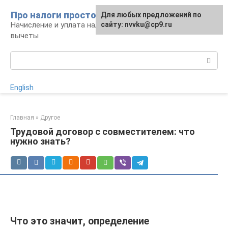
Перейти
Про налоги просто
Для любых предложений по
к
Начисление и уплата налогов, налоговые
сайту: nvvku@cp9.ru
контенту
вычеты
Поиск:
English
Главная
»
Другое
Трудовой договор с совместителем: что
нужно знать?
Что это значит, определение