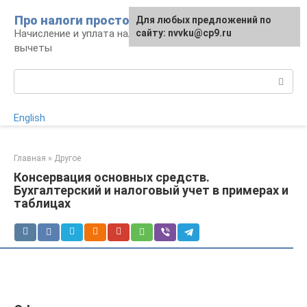
Перейти
Про налоги просто
Для любых предложений по
к
Начисление и уплата налогов, налоговые
сайту: nvvku@cp9.ru
контенту
вычеты
Поиск:
English
Главная
»
Другое
Консервация основных средств.
Бухгалтерский и налоговый учет в примерах и
таблицах