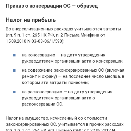
Приказ о консервации ОС — образец
Налог на прибыль
Во внереализационных расходах учитываются затраты
(пп. 9 п. 1 ст. 265 НК РФ, п. 2 Письма Минфина от
15.09.2010 N 03-03-06/1/590):
на консервацию — на дату утверждения
руководителем организации акта о консервации;
на содержание законсервированных ОС (включая
ремонт и охрану) — на последнее число месяца, в
котором эти затраты понесены;
на расконсервацию — на дату утверждения
руководителем организации акта о
расконсервации ОС.
Налог на имущество, исчисленный со стоимости
законсервированных ОС, учитывается в прочих расходах
(пп. 1 п. 1 ст. 264 НК РФ, Письмо ФНС от 22.08.2012 N