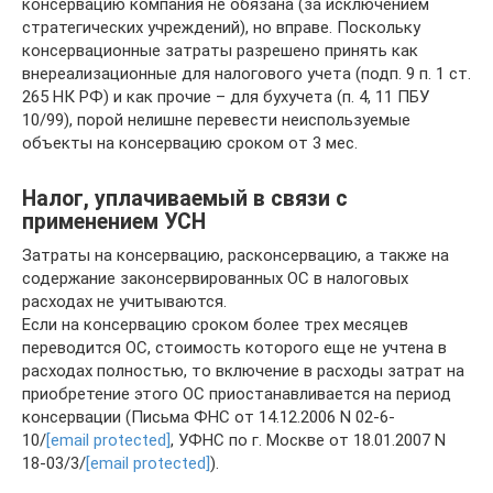
консервацию компания не обязана (за исключением
стратегических учреждений), но вправе. Поскольку
консервационные затраты разрешено принять как
внереализационные для налогового учета (подп. 9 п. 1 ст.
265 НК РФ) и как прочие – для бухучета (п. 4, 11 ПБУ
10/99), порой нелишне перевести неиспользуемые
объекты на консервацию сроком от 3 мес.
Налог, уплачиваемый в связи с
применением УСН
Затраты на консервацию, расконсервацию, а также на
содержание законсервированных ОС в налоговых
расходах не учитываются.
Если на консервацию сроком более трех месяцев
переводится ОС, стоимость которого еще не учтена в
расходах полностью, то включение в расходы затрат на
приобретение этого ОС приостанавливается на период
консервации (Письма ФНС от 14.12.2006 N 02-6-
10/
[email protected]
, УФНС по г. Москве от 18.01.2007 N
18-03/3/
[email protected]
).