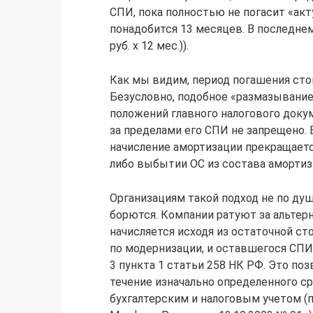
СПИ, пока полностью не погасит «акт
понадобится 13 месяцев. В последнем м
руб. x 12 мес.)).
Как мы видим, период погашения сто
Безусловно, подобное «размазывание»
положений главного налогового доку
за пределами его СПИ не запрещено. В
начисление амортизации прекращаетс
либо выбытии ОС из состава аморти
Организациям такой подход не по душ
борются. Компании ратуют за альтер
начисляется исходя из остаточной ст
по модернизации, и оставшегося СПИ.
3 пункта 1 статьи 258 НК РФ. Это по
течение изначально определенного с
бухгалтерским и налоговым учетом (п