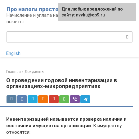
Перейти
Про налоги просто
Для любых предложений по
к
Начисление и уплата налогов, налоговые
сайту: nvvku@cp9.ru
контенту
вычеты
Поиск:
English
Главная
»
Документы
О проведении годовой инвентаризации в
организациях-микропредприятиях
Инвентаризацией называется проверка наличия и
состояния имущества организации
. К имуществу
относятся: