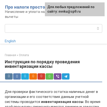
Перейти
Про налоги просто
Для любых предложений по
к
Начисление и уплата налогов, налоговые
сайту: nvvku@cp9.ru
контенту
вычеты
Поиск:
English
Главная
»
Оплата
Инструкция по порядку проведения
инвентаризации кассы
Для проверки фактического остатка наличных денег в
организации и его соответствия данным учетной
системы проводится
инвентаризация кассы
. Во время
этой процедуры пересчитываются денежные средства,