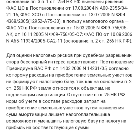
основании пп. 3 п. 1 ст. 254 НК РФ вынесены решения
ФАС ЦО в Постановлении от 17.08.2004 N А08-2355/04-
21-16, ФАС ЗСО в Постановлении от 13.07.2005 N Ф04-
4368/2005(12952-А75-33); в пользу налогового органа —
ФАС УО в Постановлениях от 15.03.2005 N Ф09-756/05-
АК, от 10.11.2005 N Ф09-756/05-С7; ФАС ПО от 10.08.2006
N А65-11934/2005-СА2-11 (основание: п. 2 ст. 256 НК РФ).
Для оценки налоговых рисков при судебном разрешении
спора бесспорный интерес представляет Постановление
Президиума ВАС РФ от 14.03.2006 N 14231/05, согласно
которому расходы на приобретение земельных участков
не формируют налоговую базу, так как на основании п. 2
ст. 256 НК РФ земля относится к объектам, не
подлежащим амортизации. Отсутствие в гл. 25 НК РФ
норм об учете в составе расходов затрат на
приобретение земельных участков путем начисления
сумм амортизации лишает налогоплательщика
возможности уменьшить налоговую базу по налогу на
прибыль на соответствующие суммы.