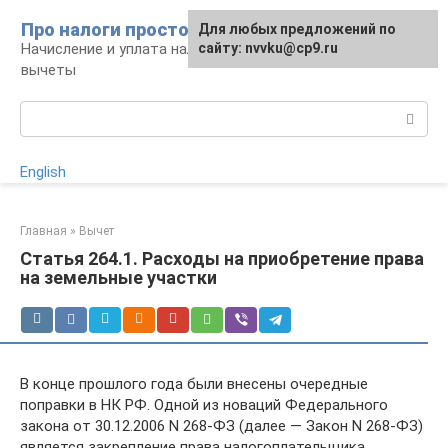
Перейти
Про налоги просто
Для любых предложений по
к
Начисление и уплата налогов, налоговые
сайту: nvvku@cp9.ru
контенту
вычеты
Поиск:
English
Главная
»
Вычет
Статья 264.1. Расходы на приобретение права
на земельные участки
В конце прошлого года были внесены очередные
поправки в НК РФ. Одной из новаций Федерального
закона от 30.12.2006 N 268-ФЗ (далее — Закон N 268-ФЗ)
является закрепление права налогоплательщика