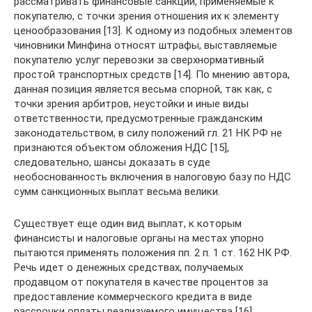
рассматривать финансовые санкции, применяемые к
покупателю, с точки зрения отношения их к элементу
ценообразования [13]. К одному из подобных элементов
чиновники Минфина относят штрафы, выставляемые
покупателю услуг перевозки за сверхнормативный
простой транспортных средств [14]. По мнению автора,
данная позиция является весьма спорной, так как, с
точки зрения арбитров, неустойки и иные виды
ответственности, предусмотренные гражданским
законодательством, в силу положений гл. 21 НК РФ не
признаются объектом обложения НДС [15],
следовательно, шансы доказать в суде
необоснованность включения в налоговую базу по НДС
сумм санкционных выплат весьма велики.
Существует еще один вид выплат, к которым
финансисты и налоговые органы на местах упорно
пытаются применять положения пп. 2 п. 1 ст. 162 НК РФ.
Речь идет о денежных средствах, получаемых
продавцом от покупателя в качестве процентов за
предоставление коммерческого кредита в виде
рассрочки оплаты реализуемого имущества [16].