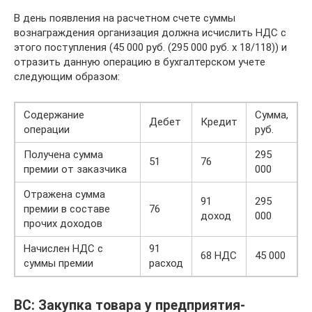
В день появления на расчетном счете суммы
вознаграждения организация должна исчислить НДС с
этого поступления (45 000 руб. (295 000 руб. х 18/118)) и
отразить данную операцию в бухгалтерском учете
следующим образом:
Содержание
Сумма,
Дебет
Кредит
операции
руб.
Получена сумма
295
51
76
премии от заказчика
000
Отражена сумма
91
295
премии в составе
76
доход
000
прочих доходов
Начислен НДС с
91
68 НДС
45 000
суммы премии
расход
ВС: Закупка товара у предприятия-