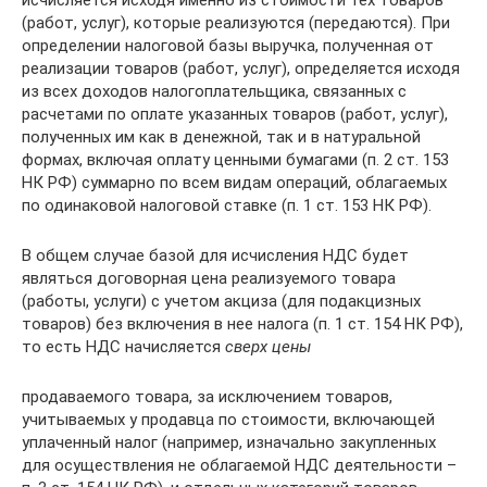
исчисляется исходя именно из стоимости тех товаров
(работ, услуг), которые реализуются (передаются). При
определении налоговой базы выручка, полученная от
реализации товаров (работ, услуг), определяется исходя
из всех доходов налогоплательщика, связанных с
расчетами по оплате указанных товаров (работ, услуг),
полученных им как в денежной, так и в натуральной
формах, включая оплату ценными бумагами (п. 2 ст. 153
НК РФ) суммарно по всем видам операций, облагаемых
по одинаковой налоговой ставке (п. 1 ст. 153 НК РФ).
В общем случае базой для исчисления НДС будет
являться договорная цена реализуемого товара
(работы, услуги) с учетом акциза (для подакцизных
товаров) без включения в нее налога (п. 1 ст. 154 НК РФ),
то есть НДС начисляется
сверх цены
продаваемого товара, за исключением товаров,
учитываемых у продавца по стоимости, включающей
уплаченный налог (например, изначально закупленных
для осуществления не облагаемой НДС деятельности –