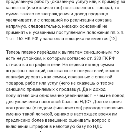
проделанную работу (оказанную услугу или, к примеру, за
качество (или количество) поставленного товара), то
сумма такого вознаграждения и доход продавца
увеличивает, и с операцией по реализации связана
напрямую, следовательно, никаких оснований не
применять к указанным поступлениям положения пп. 2 п.
1 ст. 162 НК РФ у налогоплательщика не имеется [12].
Теперь плавно перейдем к выплатам санкционным, то
есть не­устойкам, к которым согласно ст. 330 ГК РФ
относятся штрафы и пени. На первый взгляд суммы
штрафных санкций, взысканные с покупателей, можно
квалифицировать как суммы, связанные с оплатой
товаров, работ или услуг (чего не скажешь о тех же
санкциях, применяемых к продавцу). Да и доход
получателя они однозначно увеличивают – чем не повод
для увеличения налоговой базы по НДС? Долгое время
контролеры (с подачи финансистов) руководствовались
именно такой логикой, однако в настоящее время им
предписано более взвешенно оценивать вопрос о
включении штрафов в налоговую базу по НДС: