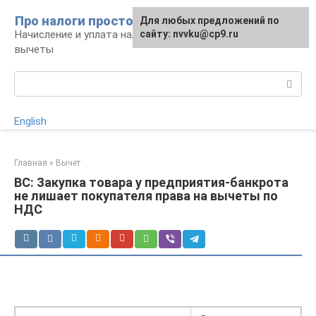
Перейти
Про налоги просто
Для любых предложений по
к
Начисление и уплата налогов, налоговые
сайту: nvvku@cp9.ru
контенту
вычеты
Поиск:
English
Главная
»
Вычет
ВС: Закупка товара у предприятия-банкрота
не лишает покупателя права на вычеты по
НДС