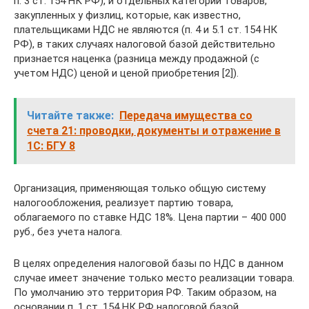
п. 3 ст. 154 НК РФ), и отдельных категорий товаров,
закупленных у физлиц, которые, как известно,
плательщиками НДС не являются (п. 4 и 5.1 ст. 154 НК
РФ), в таких случаях налоговой базой действительно
признается наценка (разница между продажной (с
учетом НДС) ценой и ценой приобретения [2]).
Читайте также:
Передача имущества со
счета 21: проводки, документы и отражение в
1С: БГУ 8
Организация, применяющая только общую систему
налогообложения, реализует партию товара,
облагаемого по ставке НДС 18%. Цена партии – 400 000
руб., без учета налога.
В целях определения налоговой базы по НДС в данном
случае имеет значение только место реализации товара.
По умолчанию это территория РФ. Таким образом, на
основании п. 1 ст. 154 НК РФ налоговой базой