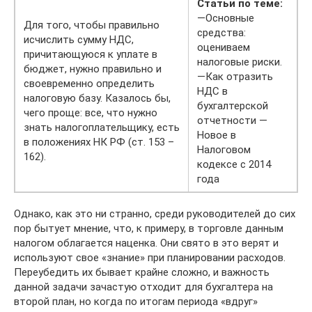
Статьи по теме:
—Основные
Для того, чтобы правильно
средства:
исчислить сумму НДС,
оцениваем
причитающуюся к уплате в
налоговые риски.
бюджет, нужно правильно и
—Как отразить
своевременно определить
НДС в
налоговую базу. Казалось бы,
бухгалтерской
чего проще: все, что нужно
отчетности —
знать налогоплательщику, есть
Новое в
в положениях НК РФ (ст. 153 –
Налоговом
162).
кодексе с 2014
года
Однако, как это ни странно, среди руководителей до сих
пор бытует мнение, что, к примеру, в торговле данным
налогом облагается наценка. Они свято в это верят и
используют свое «знание» при планировании расходов.
Переубедить их бывает крайне сложно, и важность
данной задачи зачастую отходит для бухгалтера на
второй план, но когда по итогам периода «вдруг»