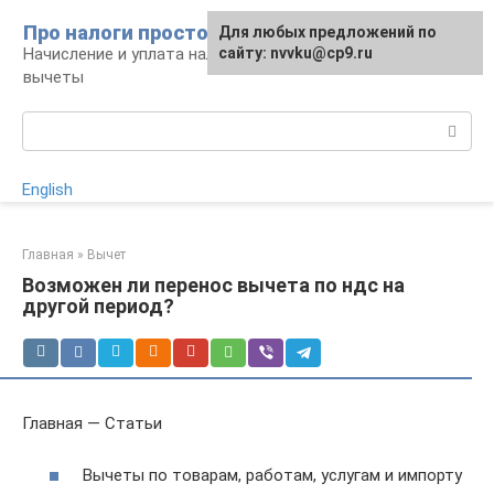
Перейти
Про налоги просто
Для любых предложений по
к
Начисление и уплата налогов, налоговые
сайту: nvvku@cp9.ru
контенту
вычеты
Поиск:
English
Главная
»
Вычет
Возможен ли перенос вычета по ндс на
другой период?
Главная — Статьи
Вычеты по товарам, работам, услугам и импорту