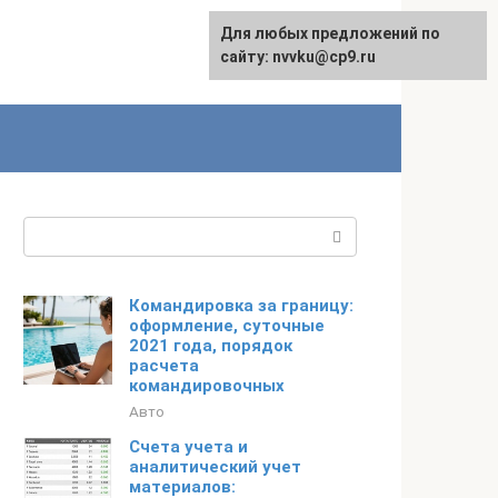
Для любых предложений по
English
сайту: nvvku@cp9.ru
Поиск:
Командировка за границу:
оформление, суточные
2021 года, порядок
расчета
командировочных
Авто
Счета учета и
аналитический учет
материалов: