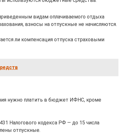
аты используются бюджетные средства.
о приведенным видам оплачиваемого отдыха
ахования, взносы на отпускные не начисляются.
гается ли компенсация отпуска страховыми
средств
ния нужно платить в бюджет ИФНС, кроме
 431 Налогового кодекса РФ — до 15 числа
слены отпускные.