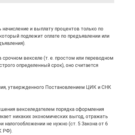
 начисление и выплату процентов только по
 который подлежит оплате по предъявлении или
дъявления).
в срочном векселе (т. е. простом или переводном
строго определенный срок), оно считается
ения, утвержденного Постановлением ЦИК и СНК
рушения векселедателем порядка оформления
икает никаких экономических выгод, отражать
и налогообложении не нужно (ст. 5 Закона от 6
К РФ).