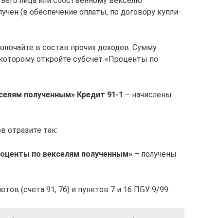
ьего лица или собственному векселю
лучен (в обеспечение оплаты, по договору купли-
лючайте в состав прочих доходов. Сумму
к которому откройте субсчет «Проценты по
селям полученным» Кредит 91-1
– начислены
в отразите так:
Проценты по векселям полученным»
– получены
тов (счета 91, 76) и пунктов 7 и 16 ПБУ 9/99.