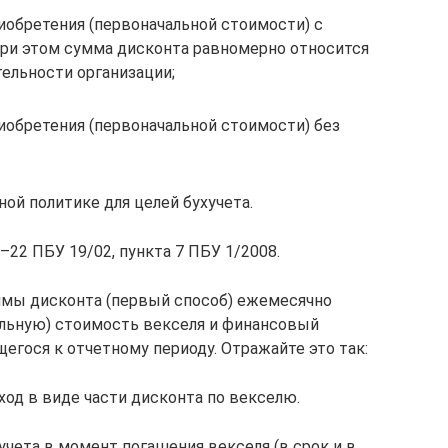
иобретения (первоначальной стоимости) c
При этом сумма дисконта равномерно относится
ельности организации;
иобретения (первоначальной стоимости) без
ой политике для целей бухучета.
–22 ПБУ 19/02, пункта 7 ПБУ 1/2008.
мы дисконта (первый способ) ежемесячно
альную) стоимость векселя и финансовый
щегося к отчетному периоду. Отражайте это так:
ход в виде части дисконта по векселю.
учета в момент погашения векселя (в срок и в