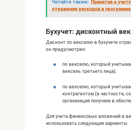
Читайте также:
Принятие к учету
отражение расходов в программе 
Бухучет: дисконтный ве
Дисконт по векселю в бухучете отра
он предусмотрен:
по векселю, который учитывае
вексель третьего лица);
по векселю, который учитыва
контрагентом (в частности, с
организация получила в обеспеч
Для учета финансовых вложений в в
использовать следующие варианты: