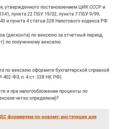
ния, утвержденного постановлением ЦИК СССР и
1341, пункта 22 ПБУ 19/02, пункта 7 ПБУ 9/99,
 43 и пункта 4 статьи 328 Налогового кодекса РФ.
ов (дисконта) по векселю за отчетный период,
т) по полученному векселю.
та по векселю оформите бухгалтерской справкой
№ 402-ФЗ, п. 4 ст. 328 НК РФ).
ете и при налогообложении проценты по
екселя четко определена)?
ДС формируем по-новому: инструкция для