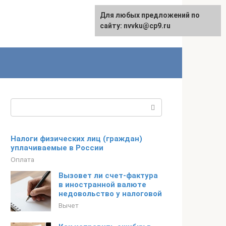
Для любых предложений по
English
сайту: nvvku@cp9.ru
Поиск:
Налоги физических лиц (граждан)
уплачиваемые в России
Оплата
Вызовет ли счет-фактура
в иностранной валюте
недовольство у налоговой
Вычет