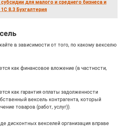
 субсидии для малого и среднего бизнеса и
1С 8.3 Бухгалтерия
ксель
жайте в зависимости от того, по какому векселю
тся как финансовое вложение (в частности,
ется как гарантия оплаты задолженности
обственный вексель контрагента, который
ение товаров (работ, услуг)).
иде дисконтных векселей организация вправе