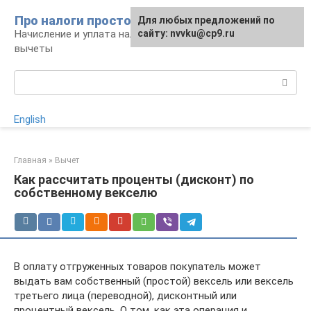
Перейти
Про налоги просто
Для любых предложений по
к
Начисление и уплата налогов, налоговые
сайту: nvvku@cp9.ru
контенту
вычеты
Поиск:
English
Главная
»
Вычет
Как рассчитать проценты (дисконт) по
собственному векселю
В оплату отгруженных товаров покупатель может
выдать вам собственный (простой) вексель или вексель
третьего лица (переводной), дисконтный или
процентный вексель. О том, как эта операция и