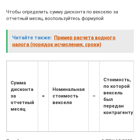
Чтобы определить сумму дисконта по векселю за
отчетный месяц, воспользуйтесь формулой:
Читайте также:
Пример расчета водного
налога (порядок исчисления, сроки)
Стоимость,
Сумма
по которой
дисконта
Номинальная
вексель
за
=
стоимость
–
был
отчетный
векселя
передан
месяц
контрагенту