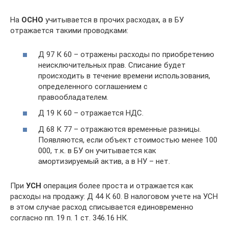
На
ОСНО
учитывается в прочих расходах, а в БУ
отражается такими проводками:
Д 97 К 60 – отражены расходы по приобретению
неисключительных прав. Списание будет
происходить в течение времени использования,
определенного соглашением с
правообладателем.
Д 19 К 60 – отражается НДС.
Д 68 К 77 – отражаются временные разницы.
Появляются, если объект стоимостью менее 100
000, т.к. в БУ он учитывается как
амортизируемый актив, а в НУ – нет.
При
УСН
операция более проста и отражается как
расходы на продажу: Д 44 К 60. В налоговом учете на УСН
в этом случае расход списывается единовременно
согласно пп. 19 п. 1 ст. 346.16 НК.