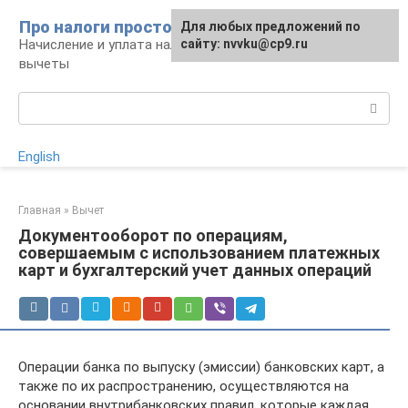
Перейти
Про налоги просто
Для любых предложений по
к
Начисление и уплата налогов, налоговые
сайту: nvvku@cp9.ru
контенту
вычеты
Поиск:
English
Главная
»
Вычет
Документооборот по операциям,
совершаемым с использованием платежных
карт и бухгалтерский учет данных операций
Операции банка по выпуску (эмиссии) банковских карт, а
также по их распространению, осуществляются на
основании внутрибанковских правил, которые каждая