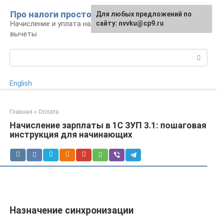
Перейти
Про налоги просто
Для любых предложений по
к
Начисление и уплата налогов, налоговые
сайту: nvvku@cp9.ru
контенту
вычеты
Поиск:
English
Главная
»
Оплата
Начисление зарплаты в 1С ЗУП 3.1: пошаговая
инструкция для начинающих
Назначение синхронизации