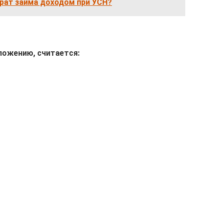
врат займа доходом при УСН?
ожению, считается: