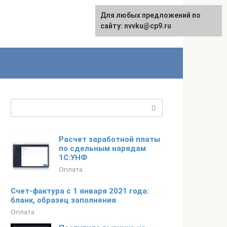
Для любых предложений по
English
сайту: nvvku@cp9.ru
Поиск:
Расчет заработной платы
по сдельным нарядам
1С:УНФ
Оплата
Счет-фактура с 1 января 2021 года:
бланк, образец заполнения
Оплата