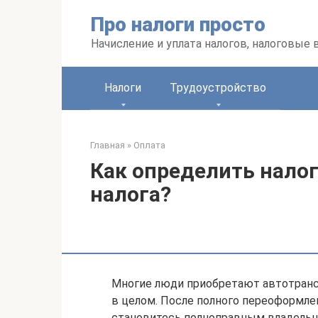
Перейти
Про налоги просто
к
контенту
Начисление и уплата налогов, налоговые
Налоги
Трудоустройство
Главная
»
Оплата
Как определить налог
налога?
Многие люди приобретают автотрансп
в целом. После полного переоформл
становитесь полноправным владельц