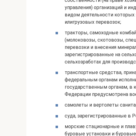
собственности (на праве хозя
управления) организаций и и
видом деятельности которых 
илигрузовых перевозок;
тракторы, самоходные комба
(молоковозы, скотовозы, спе
перевозки и внесения минера
зарегистрированные на сельх
сельхозработах для производ
транспортные средства, прин
федеральным органам исполн
государственным органам, в 
Федерации предусмотрена вое
самолеты и вертолеты санита
суда, зарегистрированные в 
морские стационарные и пла
буровые установки и буровые