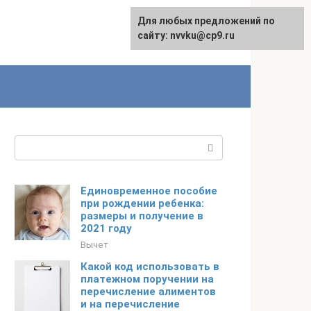
Для любых предложений по
English
сайту: nvvku@cp9.ru
Поиск:
Единовременное пособие
при рождении ребенка:
размеры и получение в
2021 году
Вычет
Какой код использовать в
платежном поручении на
перечисление алиментов
и на перечисление