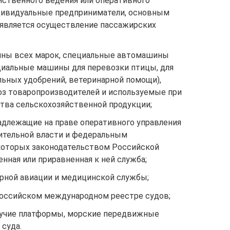
йственного ведения или оперативного
ндивидуальные предприниматели, основным
является осуществление пассажирских
йны всех марок, специальные автомашины
циальные машины для перевозки птицы, для
льных удобрений, ветеринарной помощи),
оз товаропроизводителей и используемые при
ства сельскохозяйственной продукции;
адлежащие на праве оперативного управления
ительной власти и федеральным
которых законодательством Российской
нная или приравненная к ней служба;
рной авиации и медицинской службы;
Российском международном реестре судов;
вучие платформы, морские передвижные
 суда.