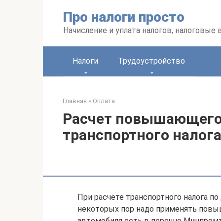
Перейти
Про налоги просто
к
контенту
Начисление и уплата налогов, налоговые
Налоги
Трудоустройство
Главная
»
Оплата
Расчет повышающего
транспортного налога
При расчете транспортного налога п
некоторых пор надо применять повы
автомобиля есть в перечне Минпромт