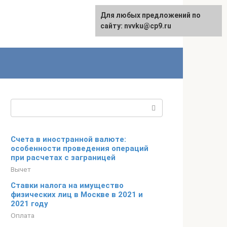
Для любых предложений по
English
сайту: nvvku@cp9.ru
Поиск:
Счета в иностранной валюте:
особенности проведения операций
при расчетах с заграницей
Вычет
Ставки налога на имущество
физических лиц в Москве в 2021 и
2021 году
Оплата