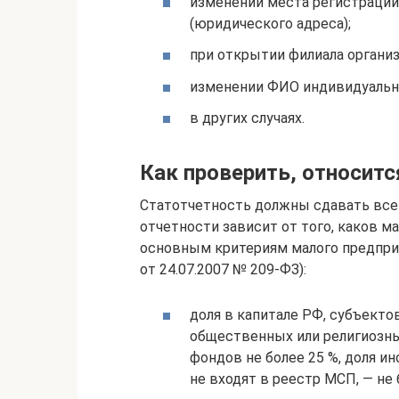
изменении места регистрации
(юридического адреса);
при открытии филиала организ
изменении ФИО индивидуально
в других случаях.
Как проверить, относитс
Статотчетность должны сдавать все 
отчетности зависит от того, каков м
основным критериям малого предпри
от 24.07.2007 № 209-ФЗ):
доля в капитале РФ, субъекто
общественных или религиозны
фондов не более 25 %, доля и
не входят в реестр МСП, — не 