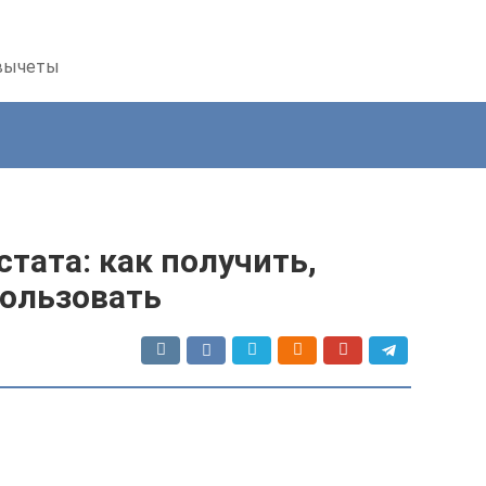
 вычеты
тата: как получить,
пользовать