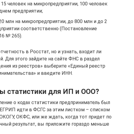
15 человек на микропредприятии, 100 человек
еднем предприятии;
20 млн на микропредприятии, до 800 млн и до 2
дприятии соответственно (Постановление
16 № 265).
четность в Росстат, но и узнать, входит ли
. Для этого зайдите на сайте ФНС в раздел
дения из реестров» выберите «Единый реестр
инимательства» и введите ИНН.
ды статистики для ИП и ООО?
ение о кодах статистики предприниматель был
ЕГРИП идти в ФСГС за этим листком – списком
КОГУ, ОКФС, или же ждать, когда тот придет по
ичный результат, вы приложите гораздо меньше