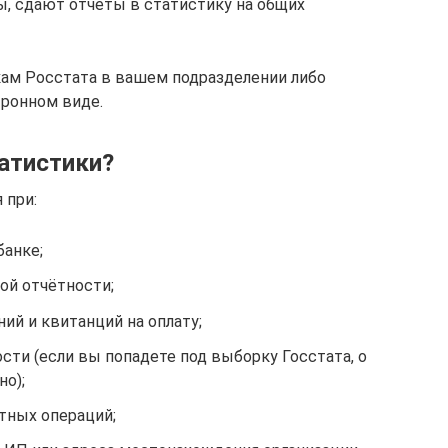
 сдают отчеты в статистику на общих
кам Росстата в вашем подразделении либо
тронном виде.
атистики?
 при:
банке;
кой отчётности;
ий и квитанций на оплату;
сти (если вы попадете под выборку Госстата, о
о);
тных операций;