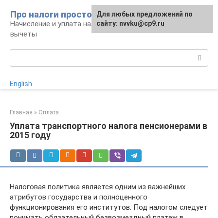
Перейти
Про налоги просто
Для любых предложений по
к
Начисление и уплата налогов, налоговые
сайту: nvvku@cp9.ru
контенту
вычеты
Поиск:
English
Главная
»
Оплата
Уплата транспортного налога пенсионерами в
2015 году
Налоговая политика является одним из важнейших
атрибутов государства и полноценного
функционирования его институтов. Под налогом следует
понимать обязательный безвозмездный платеж в