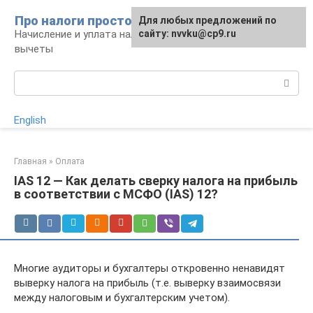
Перейти
Про налоги просто
Для любых предложений по
к
Начисление и уплата налогов, налоговые
сайту: nvvku@cp9.ru
контенту
вычеты
Поиск:
English
Главная
»
Оплата
IAS 12 — Как делать сверку налога на прибыль
в соответствии с МСФО (IAS) 12?
Многие аудиторы и бухгалтеры откровенно ненавидят
выверку налога на прибыль (т.е. выверку взаимосвязи
между налоговым и бухгалтерским учетом).