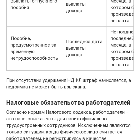
Выплаты отпускного
месяца, в
выплаты
пособия
котором был
дохода
произведена
выплата
Не позднее
Пособие,
последней д
Последняя дата
предусмотренное за
месяца, в
выплаты
временную
котором был
дохода
нетрудоспособность
произведена
выплата
При отсутствии удержания НДФЛ штраф начисляется, а
недоимка не может быть взыскана.
Налоговые обязательства работодателей
Согласно нормам Налогового кодекса, работодатели –
это налоговые агенты для своих официально
трудоустроенных сотрудников. Исключением являются
только ситуации, когда физическое лицо считается
работодателем, не регистрируясь в качестве