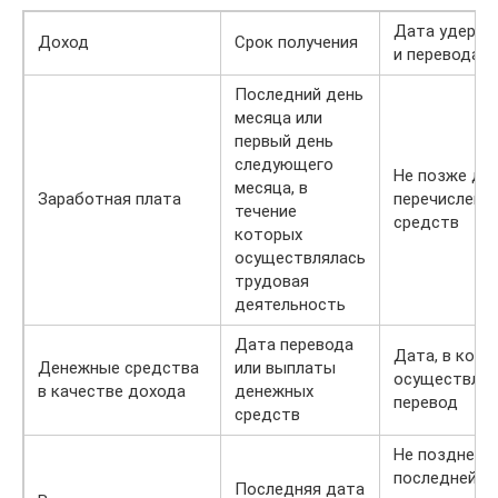
Дата удержа
Доход
Срок получения
и перевода
Последний день
месяца или
первый день
следующего
Не позже да
месяца, в
Заработная плата
перечислени
течение
средств
которых
осуществлялась
трудовая
деятельность
Дата перевода
Дата, в кот
Денежные средства
или выплаты
осуществляе
в качестве дохода
денежных
перевод
средств
Не позднее
последней д
Последняя дата