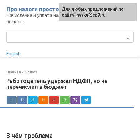
Перейти
Про налоги просто
Для любых предложений по
к
Начисление и уплата налогов, налоговые
сайту: nvvku@cp9.ru
контенту
вычеты
Поиск:
English
Главная
»
Оплата
Работодатель удержал НДФЛ, но не
перечислил в бюджет
В чём проблема