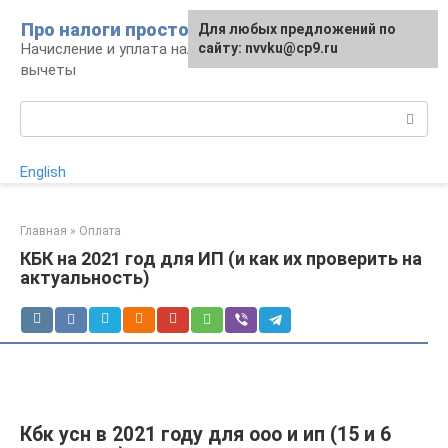
Перейти
Про налоги просто
Для любых предложений по
к
Начисление и уплата налогов, налоговые
сайту: nvvku@cp9.ru
контенту
вычеты
Поиск:
English
Главная
»
Оплата
КБК на 2021 год для ИП (и как их проверить на
актуальность)
Кбк усн в 2021 году для ооо и ип (15 и 6