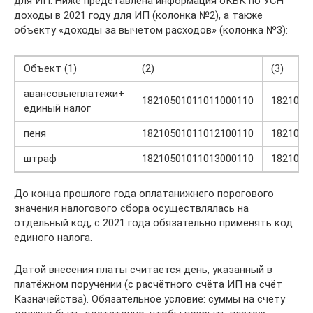
для ИП. Ниже представлена информация оКБК по УСН
доходы в 2021 году для ИП (колонка №2), а также
объекту «доходы за вычетом расходов» (колонка №3):
Объект (1)
(2)
(3)
авансовыеплатежи+
18210501011011000110
1821050
единый налог
пеня
18210501011012100110
1821050
штраф
18210501011013000110
1821050
До конца прошлого года оплатанижнего порогового
значения налогового сбора осуществлялась на
отдельный код, с 2021 года обязательно применять код
единого налога.
Датой внесения платы считается день, указанный в
платёжном поручении (с расчётного счёта ИП на счёт
Казначейства). Обязательное условие: суммы на счету