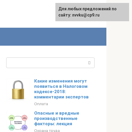
Для любых предложений по
English
сайту: nvvku@cp9.ru
Поиск:
Какие изменения могут
появиться в Налоговом
кодексе-2018:
комментарии экспертов
Оплата
Опасные и вредные
производственные
факторы: лекция
Охрана труда