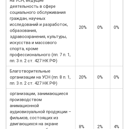
на УСН, ведущие
деятельность в сфере
социального обслуживания
граждан, научных
исследований и разработок,
20%
0%
0%
образования,
здравоохранения, культуры,
искусства и массового
спорта, кроме
профессионального (пп. 7 п. 1,
пп. 3 п. 2 ст. 427 НК РФ)
Благотворительные
организации на УСН (пп. 8 п. 1,
20%
0%
0%
пп. 3 п. 2 ст. 427 НК РФ)
организации, занимающиеся
производством
анимационной
аудиовизуальной продукции –
фильмов, состоящих из
двигающихся на экране
8%
2%
4%