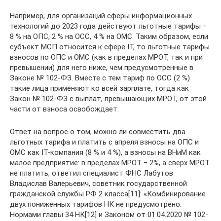
Например, для организаций сферы информационных
технологий до 2023 года действуют льготные тарифы ‒
8 % на ОПС, 2 % на ОСС, 4 % на ОМС. Таким образом, если
субъект МСП относится к сфере IT, то льготные тарифы
взносов по ОПС и ОМС (как в пределах МРОТ, так и при
превышении) для него ниже, чем предусмотренные в
Законе № 102-ФЗ. Вместе с тем тариф по ОСС (2 %)
такие лица применяют ко всей зарплате, тогда как
Закон № 102-ФЗ с выплат, превышающих МРОТ, от этой
части от взноса освобождает.
Ответ на вопрос о том, можно ли совместить два
льготных тарифа и платить с апреля взносы на ОПС и
ОМС как IT-компания (8 % и 4 %), а взносы на ВНиМ как
малое предприятие: в пределах МРОТ ‒ 2%, а сверх МРОТ
не платить, ответил специалист ФНС Лабутов
Владислав Валерьевич, советник государственной
гражданской службы РФ 2 класса[11]: «Комбинирование
двух пониженных тарифов НК не предусмотрено.
Нормами главы 34 НК[12] и Законом от 01.04.2020 № 102-