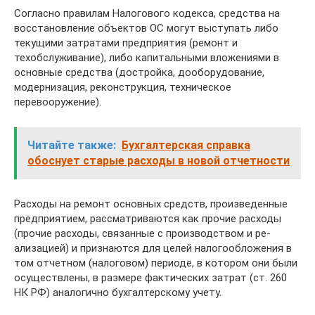
Согласно правилам Налогового кодекса, средства на
восстановление объектов ОС могут выступать либо
текущими затратами предприятия (ремонт и
техобслуживание), либо капитальными вложениями в
основ­ные средства (достройка, дооборудование,
модернизация, реконструкция, техниче­ское
перевооружение).
Читайте также:
Бухгалтерская справка
обоснует старые расходы в новой отчетности
Расходы на ремонт основных средств, произведенные
предприятием, рассма­триваются как прочие расходы
(прочие расходы, связанные с производством и ре­
ализацией) и признаются для целей на­логообложения в
том отчетном (налого­вом) периоде, в котором они были
осу­ществлены, в размере фактических затрат (ст. 260
НК РФ) аналогично бухгалтерско­му учету.