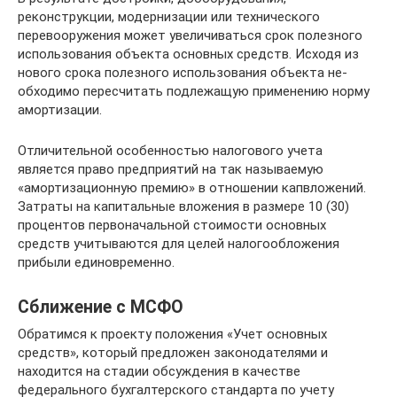
реконструкции, модернизации или техни­ческого
перевооружения может увеличи­ваться срок полезного
использования объ­екта основных средств. Исходя из
нового срока полезного использования объекта не­
обходимо пересчитать подлежащую приме­нению норму
амортизации.
Отличительной особенностью налого­вого учета
является право предприятий на так называемую
«амортизационную премию» в отношении капвложений.
За­траты на капитальные вложения в разме­ре 10 (30)
процентов первоначальной сто­имости основных
средств учитываются для целей налогообложения
прибыли еди­новременно.
Сближение с МСФО
Обратимся к проекту положения «Учет основных
средств», который предложен законодателями и
находится на стадии обсуждения в качестве
федерального бух­галтерского стандарта по учету