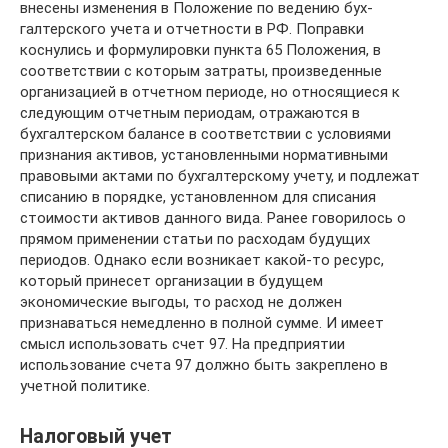
внесены изменения в Положение по ведению бух­
галтерского учета и отчетности в РФ. По­правки
коснулись и формулировки пункта 65 Положения, в
соответствии с кото­рым затраты, произведенные
организацией в отчетном периоде, но относящиеся к
сле­дующим отчетным периодам, отражаются в
бухгалтерском балансе в соответствии с условиями
признания активов, установ­ленными нормативными
правовыми акта­ми по бухгалтерскому учету, и подлежат
списанию в порядке, установленном для списания
стоимости активов данного ви­да. Ранее говорилось о
прямом примене­нии статьи по расходам будущих
периодов. Однако если возникает какой-то ресурс,
который принесет организации в буду­щем
экономические выгоды, то расход не должен
признаваться немедленно в пол­ной сумме. И имеет
смысл использовать счет 97. На предприятии
использование счета 97 должно быть закреплено в
учет­ной политике.
Налоговый учет