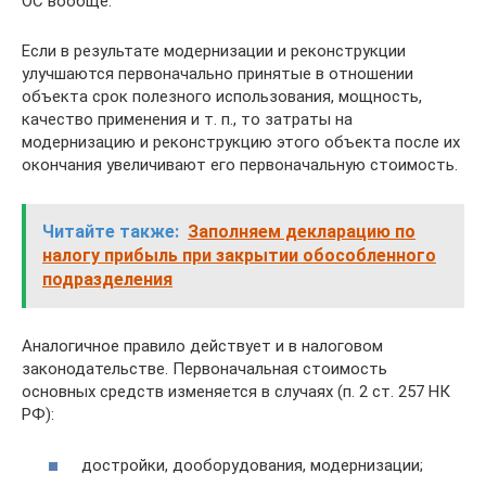
ОС вообще.
Если в результате модернизации и рекон­струкции
улучшаются первоначально при­нятые в отношении
объекта срок полезного использования, мощность,
качество приме­нения и т. п., то затраты на
модернизацию и реконструкцию этого объекта после их
окончания увеличивают его первоначаль­ную стоимость.
Читайте также:
Заполняем декларацию по
налогу прибыль при закрытии обособленного
подразделения
Аналогичное правило действует и в на­логовом
законодательстве. Первоначальная стоимость
основных средств изменяется в случаях (п. 2 ст. 257 НК
РФ):
достройки, дооборудования, модерниза­ции;