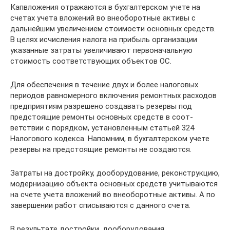
Капвложения отражаются в бухгалтер­ском учете на
счетах учета вложений во внеоборотные активы с
дальнейшим увели­чением стоимости основных средств.
В це­лях исчисления налога на прибыль органи­зации
указанные затраты увеличивают первоначальную
стоимость соответствую­щих объектов ОС.
Для обеспечения в течение двух и более налоговых
периодов равномерного вклю­чения ремонтных расходов
предприятиям разрешено создавать резервы под
предсто­ящие ремонты основных средств в соот­
ветствии с порядком, установленным ста­тьей 324
Налогового кодекса. Напомним, в бухгалтерском учете
резервы на пред­стоящие ремонты не создаются.
Затраты на достройку, дооборудование, реконструкцию,
модернизацию объекта основных средств учитываются
на счете учета вложений во внеоборотные активы. А по
завершении работ списываются с дан­ного счета.
В результате достройки, дооборудования,