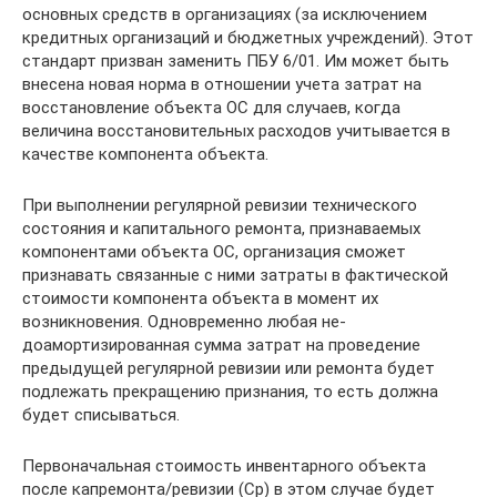
основных средств в организациях (за исключением
кредитных организаций и бюджетных учреждений). Этот
стандарт призван заме­нить ПБУ 6/01. Им может быть
внесена новая норма в отношении учета затрат на
восстановление объекта ОС для случаев, когда
величина восстановительных расхо­дов учитывается в
качестве компонента объекта.
При выполнении регулярной ревизии технического
состояния и капитального ре­монта, признаваемых
компонентами объек­та ОС, организация сможет
признавать свя­занные с ними затраты в фактической
стои­мости компонента объекта в момент их
возникновения. Одновременно любая не-
доамортизированная сумма затрат на про­ведение
предыдущей регулярной ревизии или ремонта будет
подлежать прекращению признания, то есть должна
будет списы­ваться.
Первоначальная стоимость инвентарно­го объекта
после капремонта/ревизии (Ср) в этом случае будет