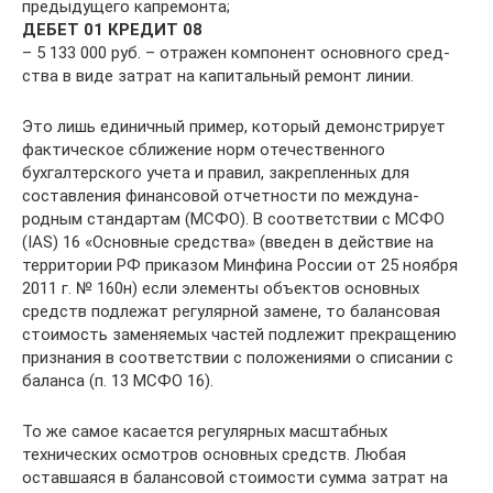
предыдущего капремонта;
ДЕБЕТ 01 КРЕДИТ 08
– 5 133 000 руб. – отражен компонент основного сред­
ства в виде затрат на капитальный ремонт линии.
Это лишь единичный пример, который демонстрирует
фактическое сближение норм отечественного
бухгалтерского уче­та и правил, закрепленных для
составле­ния финансовой отчетности по междуна­
родным стандартам (МСФО). В соответ­ствии с МСФО
(IAS) 16 «Основные сред­ства» (введен в действие на
территории РФ приказом Минфина России от 25 ноя­бря
2011 г. № 160н) если элементы объ­ектов основных
средств подлежат регу­лярной замене, то балансовая
стоимость заменяемых частей подлежит прекра­щению
признания в соответствии с по­ложениями о списании с
баланса (п. 13 МСФО 16).
То же самое касается регулярных мас­штабных
технических осмотров основ­ных средств. Любая
оставшаяся в балан­совой стоимости сумма затрат на