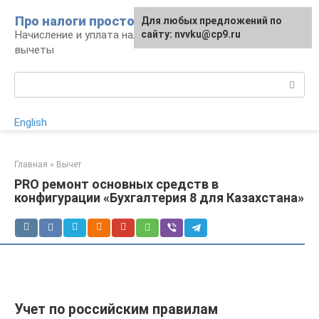
Перейти
Про налоги просто
Для любых предложений по
к
Начисление и уплата налогов, налоговые
сайту: nvvku@cp9.ru
контенту
вычеты
Поиск:
English
Главная
»
Вычет
PRO ремонт основных средств в
конфигурации «Бухгалтерия 8 для Казахстана»
Учет по российским правилам