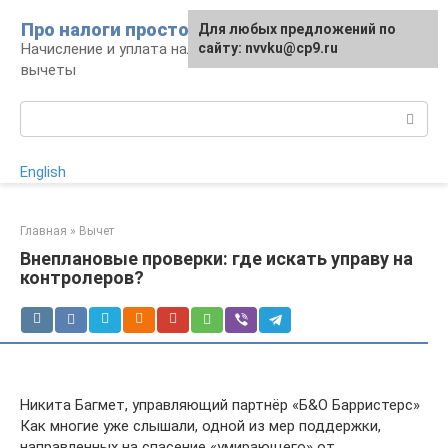
Перейти
Про налоги просто
Для любых предложений по
к
Начисление и уплата налогов, налоговые
сайту: nvvku@cp9.ru
контенту
вычеты
Поиск:
English
Главная
»
Вычет
Внеплановые проверки: где искать управу на
контролеров?
Никита Багмет, управляющий партнёр «Б&О Барристерс»
Как многие уже слышали, одной из мер поддержки,
направленных на спасение «умирающего» от