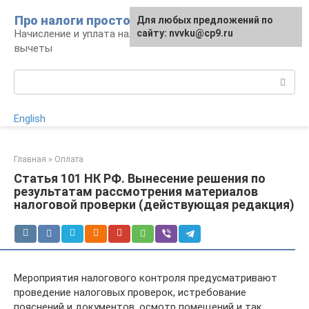
Перейти
Про налоги просто
Для любых предложений по
к
Начисление и уплата налогов, налоговые
сайту: nvvku@cp9.ru
контенту
вычеты
Поиск:
English
Главная
»
Оплата
Статья 101 НК РФ. Вынесение решения по
результатам рассмотрения материалов
налоговой проверки (действующая редакция)
Мероприятия налогового контроля предусматривают
проведение налоговых проверок, истребование
пояснений и документов, осмотр помещений и так