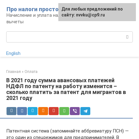
Перейти
Про налоги просто
Для любых предложений по
к
Начисление и уплата налогов, налоговые
сайту: nvvku@cp9.ru
контенту
вычеты
Поиск:
English
Главная
»
Оплата
В 2021 году сумма авансовых платежей
НДФЛ по патенту на работу изменится –
сколько платить за патент для мигрантов в
2021 году
Патентная система (запоминайте аббревиатуру ПСН) —
это один из спецрежимов для предпринимателей. В