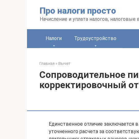
Перейти
Про налоги просто
к
контенту
Начисление и уплата налогов, налоговые
Налоги
Трудоустройство
Главная
»
Вычет
Сопроводительное пи
корректировочный от
Единственное отличие заключается в 
уточненного расчета за соответству
плательщику страховых взносов нужно