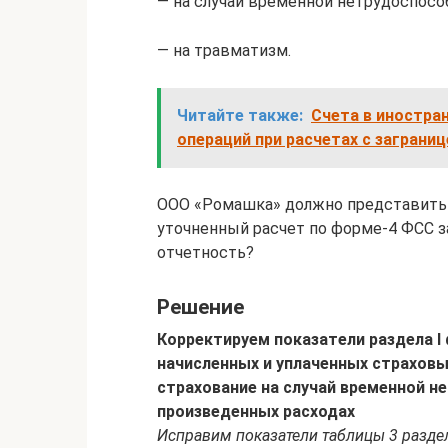
— на случай временной нетрудоспосо
— на травматизм.
Читайте также:
Счета в иностра
операций при расчетах с заграниц
ООО «Ромашка» должно представить 
уточненный расчет по форме-4 ФСС за
отчетность?
Решение
Корректируем показатели раздела I
начисленных и уплаченных страховы
страхование на случай временной н
произведенных расходах
Исправим показатели таблицы 3 разде