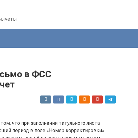
 вычеты
сьмо в ФСС
чет
том, что при заполнении титульного листа
ющий период в поле «Номер корректировки»
 указать, какой по счету расчет с учетом