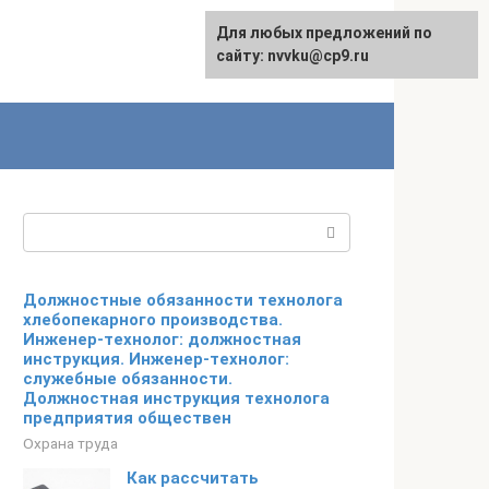
Для любых предложений по
English
сайту: nvvku@cp9.ru
Поиск:
Должностные обязанности технолога
хлебопекарного производства.
Инженер-технолог: должностная
инструкция. Инженер-технолог:
служебные обязанности.
Должностная инструкция технолога
предприятия обществен
Охрана труда
Как рассчитать