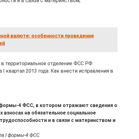
бности и в связи с материнством;
нной валюте: особенности проведения
ей
в территориальное отделение ФСС РФ
 I квартал 2013 года. Как внести исправления в
 формы-4 ФСС, в котором отражают сведения о
х взносах на обязательное социальное
етрудоспособности и в связи с материнством и
ла I формы-4 ФСС.