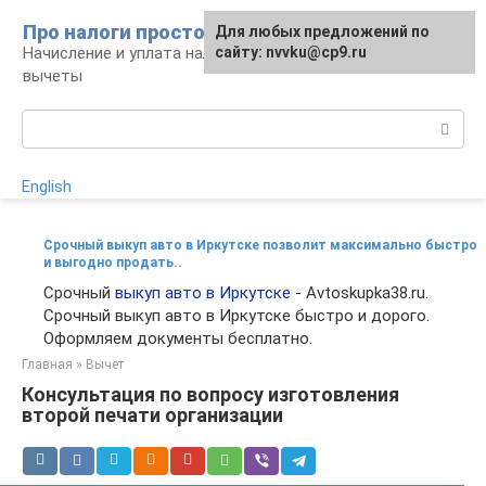
Перейти
Про налоги просто
Для любых предложений по
к
Начисление и уплата налогов, налоговые
сайту: nvvku@cp9.ru
контенту
вычеты
Поиск:
English
Срочный выкуп авто в Иркутске позволит максимально быстро
и выгодно продать..
Срочный
выкуп авто в Иркутске
- Avtoskupka38.ru.
Срочный выкуп авто в Иркутске быстро и дорого.
Оформляем документы бесплатно.
Главная
»
Вычет
Консультация по вопросу изготовления
второй печати организации