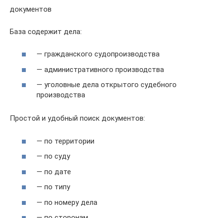
документов
База содержит дела:
— гражданского судопроизводства
— административного производства
— уголовные дела открытого судебного
производства
Простой и удобный поиск документов:
— по территории
— по суду
— по дате
— по типу
— по номеру дела
— по сторонам