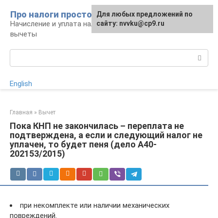
Перейти
Про налоги просто
Для любых предложений по
к
Начисление и уплата налогов, налоговые
сайту: nvvku@cp9.ru
контенту
вычеты
Поиск:
English
Главная
»
Вычет
Пока КНП не закончилась – переплата не
подтверждена, а если и следующий налог не
уплачен, то будет пеня (дело А40-
202153/2015)
при некомплекте или наличии механических
повреждений.