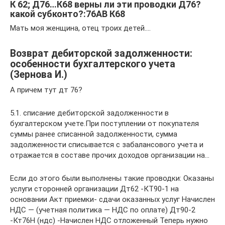
К 62; Д76…К68 верны ли эти проводки Д76?
какой субконто?:76АВ К68
Мать моя женщина, отец троих детей….
Возврат дебиторской задолженности:
особенности бухгалтерского учета
(Зернова И.)
А причем тут дт 76?
5.1. списание дебиторской задолженности в
бухгалтерском учете.При поступлении от покупателя
суммы ранее списанной задолженности, сумма
задолженности списывается с забалансового учета и
отражается в составе прочих доходов организации на…
Если до этого были выполнены такие проводки: Оказаны
услуги сторонней организации Дт62 -КТ90-1 на
основании Акт приемки- сдачи оказанных услуг Начислен
НДС — (учетная политика — НДС по оплате) Дт90-2
-Кт76Н (ндс) -Начислен НДС отложенный Теперь нужно