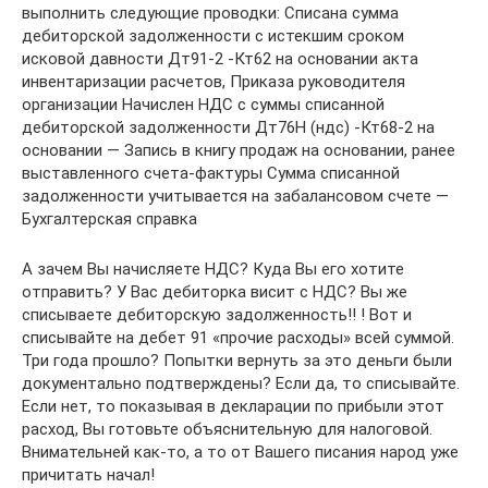
выполнить следующие проводки: Списана сумма
дебиторской задолженности с истекшим сроком
исковой давности Дт91-2 -Кт62 на основании акта
инвентаризации расчетов, Приказа руководителя
организации Начислен НДС с суммы списанной
дебиторской задолженности Дт76Н (ндс) -Кт68-2 на
основании — Запись в книгу продаж на основании, ранее
выставленного счета-фактуры Сумма списанной
задолженности учитывается на забалансовом счете —
Бухгалтерская справка
А зачем Вы начисляете НДС? Куда Вы его хотите
отправить? У Вас дебиторка висит с НДС? Вы же
списываете дебиторскую задолженность!! ! Вот и
списывайте на дебет 91 «прочие расходы» всей суммой.
Три года прошло? Попытки вернуть за это деньги были
документально подтверждены? Если да, то списывайте.
Если нет, то показывая в декларации по прибыли этот
расход, Вы готовьте объяснительную для налоговой.
Внимательней как-то, а то от Вашего писания народ уже
причитать начал!