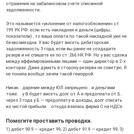
отражения на забалансовом счете списанной
задолженности…
Это называется «уклонение от налогообложения» ст.
199 УК РФ. если есть накладная и деньги (цифры,
показатели) , то ваша оплата по такой накладной уже не
безвозмездна. У вас будет висеть дебиторская
задолженность 3 года, если вы ранее не создадите
резерв и не спишете ее по ст. 266 НК РФ. Но у вас сделка
между аффилированными лицами — один директор в 2-х
конторах. Даже думать в сторону резерва не советую. Я
не поняла вообще зачем такой геморрой.
Никак… дарение между ЮЛ запрещено… и деньгами
тоже.. . у В будет висеть долг от А и предоплата от Б…
через 3 года у Б — предоплату-в доходы, долг списать
из чистой прибыли.. . откуда взялась фирма С на НДСе.
Помогите проставить проводки.
1) дебет 90.9 — кредит 99, 2) дебет 91.9 — кредит 99, 3)