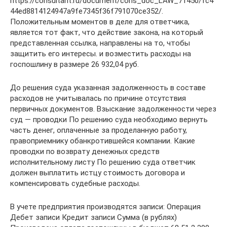
https://consultant.ru/document/cons_doc_LAW_71450/fc4
44ed8814124947a9fe7345f36f791070ce352/.
Положительным моментов в деле для ответчика,
является тот факт, что действие закона, на который
представленная ссылка, направлены на то, чтобы
защитить его интересы. и возместить расходы на
госпошлину в размере 26 932,04 руб.
До решения суда указанная задолженность в составе
расходов не учитывалась по причине отсутствия
первичных документов. Взыскание задолженности через
суд — проводки По решению суда необходимо вернуть
часть денег, оплаченные за проделанную работу,
правоприемнику обанкротившейся компании. Какие
проводки по возврату денежных средств
исполнительному листу По решению суда ответчик
должен выплатить истцу стоимость договора и
компенсировать судебные расходы.
В учете предприятия производятся записи: Операция
Дебет записи Кредит записи Сумма (в рублях)