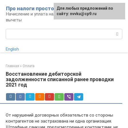
Перейти
Про налоги просто
Для любых предложений по
к
Начисление и уплата налогов, налоговые
сайту: nvvku@cp9.ru
контенту
вычеты
Поиск:
English
Главная
»
Оплата
Восстановление дебиторской
задолженности списанной ранее проводки
2021 год
От нарушений договорных обязательств со стороны
контрагентов не застрахована ни одна организация.
Штрафные санкции, предусмотренные контрактами, не