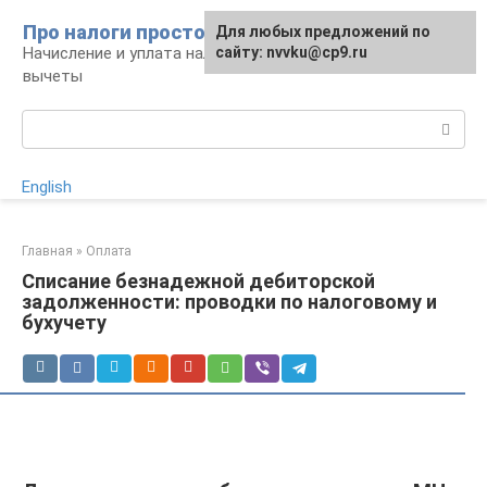
Перейти
Про налоги просто
Для любых предложений по
к
Начисление и уплата налогов, налоговые
сайту: nvvku@cp9.ru
контенту
вычеты
Поиск:
English
Главная
»
Оплата
​Списание безнадежной дебиторской
задолженности: проводки по налоговому и
бухучету