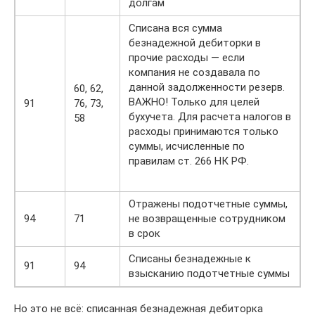
долгам
Списана вся сумма
безнадежной дебиторки в
прочие расходы — если
компания не создавала по
данной задолженности резерв.
60, 62,
ВАЖНО! Только для целей
91
76, 73,
бухучета. Для расчета налогов в
58
расходы принимаются только
суммы, исчисленные по
правилам ст. 266 НК РФ.
Отражены подотчетные суммы,
94
71
не возвращенные сотрудником
в срок
Списаны безнадежные к
91
94
взысканию подотчетные суммы
Но это не всё: списанная безнадежная дебиторка