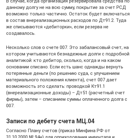
В случае, когда организация резервировала средства по
данному долгу не на всю сумму, покрытие за счет РСД
возможно только частично. Остаток будет включаться
в состав внереализационных расходов по Дт91.2. Туда
же списываются «дебиторки», если резерва не
создавалось.
Несколько слов о счете 007. Это забалансовый счет, на
котором учитываются безнадежные долги с подробной
аналитикой: кто дебитор, сколько, когда и на каком
основании списано. Если есть шанс однажды вернуть
потерянные деньги (по решению суда, с улучшением
материального положения клиента), счет 007 дает
возможность это сделать: проводкой Кт91.1
(внереализационные доходы) – Дт51 (расчетный счет
фирмы), затем – списанием суммы оплаченного долга с
007.
Записи по дебету счета МЦ.04
Согласно Плану счетов (приказ Минфина РФ от
31.10.2000 № 94н) для оприходования инвентаря и