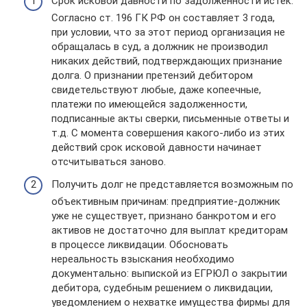
Срок исковой давности по задолженности истек.
Согласно ст. 196 ГК РФ он составляет 3 года,
при условии, что за этот период организация не
обращалась в суд, а должник не производил
никаких действий, подтверждающих признание
долга. О признании претензий дебитором
свидетельствуют любые, даже копеечные,
платежи по имеющейся задолженности,
подписанные акты сверки, письменные ответы и
т.д. С момента совершения какого-либо из этих
действий срок исковой давности начинает
отсчитываться заново.
Получить долг не представляется возможным по
объективным причинам: предприятие-должник
уже не существует, признано банкротом и его
активов не достаточно для выплат кредиторам
в процессе ликвидации. Обосновать
нереальность взыскания необходимо
документально: выпиской из ЕГРЮЛ о закрытии
дебитора, судебным решением о ликвидации,
уведомлением о нехватке имущества фирмы для