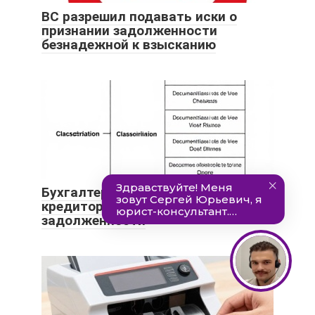
ВС разрешил подавать иски о
признании задолженности
безнадежной к взысканию
Бухгалтерский учет списания
кредиторской и дебиторской
задолженности