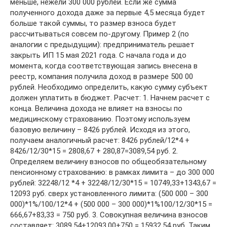
меньше, нежели 300 000 рублей. Если же сумма
полученного дохода даже за первые 4,5 месяца будет
больше такой суммы, то размер взноса будет
рассчитываться совсем по-другому. Пример 2 (по
аналогии с предыдущим): предприниматель решает
закрыть ИП 15 мая 2021 года. С начала года и до
момента, когда соответствующая запись внесена в
реестр, компания получила доход в размере 500 00
рублей. Необходимо определить, какую сумму субъект
должен уплатить в бюджет. Расчет: 1. Начнем расчет с
конца. Величина дохода не влияет на взносы по
медицинскому страхованию. Поэтому используем
базовую величину – 8426 рублей. Исходя из этого,
получаем аналогичный расчет: 8426 рублей/12*4 +
8426/12/30*15 = 2808,67 + 280,87=3089,54 руб. 2.
Определяем величину взносов по общеобязательному
пенсионному страхованию: в рамках лимита – до 300 000
рублей: 32248/12 *4 + 32248/12/30*15 = 10749,33+1343,67 =
12093 руб. сверх установленного лимита: (500 000 – 300
000)*1%/100/12*4 + (500 000 – 300 000)*1%100/12/30*15 =
666,67+83,33 = 750 руб. 3. Совокупная величина взносов
составляет: 3089,54+12093,00+750 = 15932,54 руб. Таким