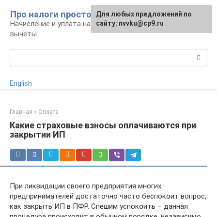
Перейти
Про налоги просто
Для любых предложений по
к
Начисление и уплата налогов, налоговые
сайту: nvvku@cp9.ru
контенту
вычеты
Поиск:
English
Главная
»
Оплата
Какие страховые взносы оплачиваются при
закрытии ИП
При ликвидации своего предприятия многих
предпринимателей достаточно часто беспокоит вопрос,
как закрыть ИП в ПФР. Спешим успокоить – данная
процедура происходит в обычном порядке, независимо