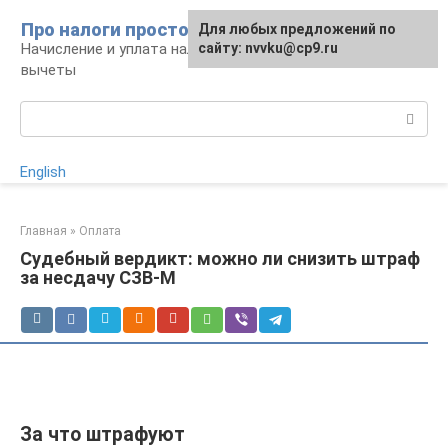
Перейти
Про налоги просто
Для любых предложений по
к
Начисление и уплата налогов, налоговые
сайту: nvvku@cp9.ru
контенту
вычеты
Поиск:
English
Главная
»
Оплата
Судебный вердикт: можно ли снизить штраф
за несдачу СЗВ-М
За что штрафуют