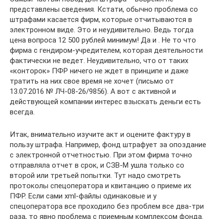
представлены сведения. Кстати, обычно проблема со
штрафами касается фирм, которые отчитываются в
электронном виде. Это и неудивительно. Ведь тогда
цена вопроса 12 500 рублей минимум! Да и . Не то что
фирма с гендиром-учредителем, которая деятельности
фактически не ведет. Неудивительно, что от таких
«конторок» ПФР ничего не ждет в принципе и даже
тратить на них свое время не хочет (письмо от
13.07.2016 № ЛЧ-08-26/9856). А вот с активной и
действующей компании интерес взыскать деньги есть
всегда.
Итак, внимательно изучите акт и оцените фактуру в
пользу штрафа. Например, фонд штрафует за опоздание
с электронной отчетностью. При этом фирма точно
отправляла отчет в срок, и СЗВ-М ушла только со
второй или третьей попытки. Тут надо смотреть
протоколы спецоператора и квитанцию о приеме их
ПФР. Если сами xml-файлы одинаковые и у
спецоператора все проходило без проблем все два-три
раза, то явно проблема с приемным комплексом фонда.