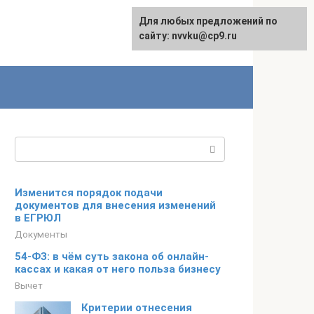
Для любых предложений по
English
сайту: nvvku@cp9.ru
Поиск:
Изменится порядок подачи
документов для внесения изменений
в ЕГРЮЛ
Документы
54-ФЗ: в чём суть закона об онлайн-
кассах и какая от него польза бизнесу
Вычет
Критерии отнесения