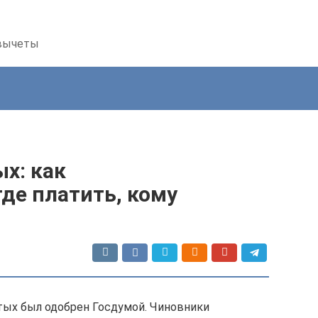
 вычеты
х: как
где платить, кому
ятых был одобрен Госдумой. Чиновники