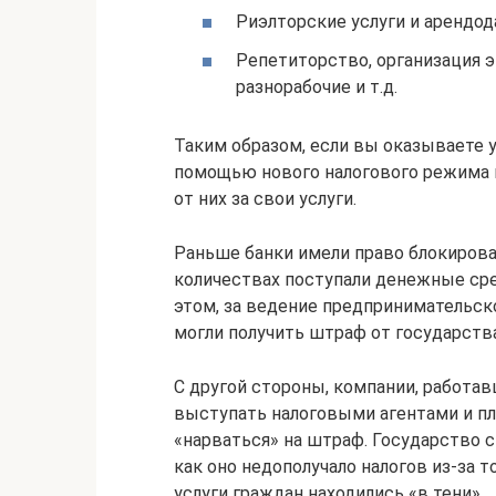
Риэлторские услуги и арендод
Репетиторство, организация э
разнорабочие и т.д.
Таким образом, если вы оказываете у
помощью нового налогового режима 
от них за свои услуги.
Раньше банки имели право блокирова
количествах поступали денежные сре
этом, за ведение предпринимательск
могли получить штраф от государства
С другой стороны, компании, работа
выступать налоговыми агентами и пл
«нарваться» на штраф. Государство с
как оно недополучало налогов из-за 
услуги граждан находились «в тени».