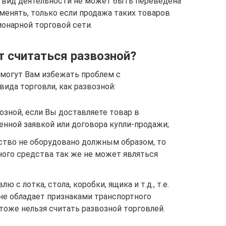
 вид деятельности не может быть переведена
енять, только если продажа таких товаров
онарной торговой сети.
т считаться развозной?
могут Вам избежать проблем с
ида торговли, как развозной:
озной, если Вы доставляете товар в
нной заявкой или договора купли-продажи;
ство не оборудовано должным образом, то
ного средства так же не может являться
 с лотка, стола, коробки, ящика и т.д., т.е.
не обладает признаками транспортного
тоже нельзя считать развозной торговлей.