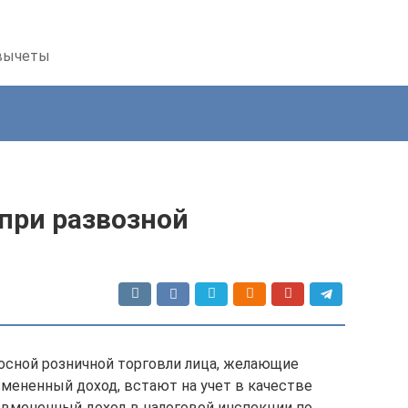
 вычеты
при развозной
осной розничной торговли лица, желающие
 вмененный доход, встают на учет в качестве
а вмененный доход в налоговой инспекции по