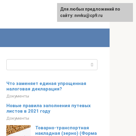
Для любых предложений по
English
сайту: nvvku@cp9.ru
Поиск:
Что заменяет единая упрощенная
налоговая декларация?
Документы
Новые правила заполнения путевых
листов в 2021 году
Документы
Товарно-транспортная
накладная (зерно) (Форма