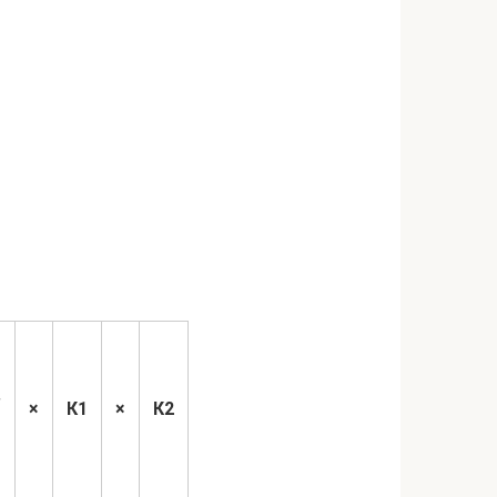
в
×
К1
×
К2