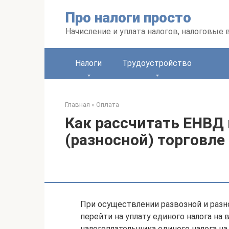
Перейти
Про налоги просто
к
контенту
Начисление и уплата налогов, налоговые
Налоги
Трудоустройство
Главная
»
Оплата
Как рассчитать ЕНВД 
(разносной) торговле
При осуществлении развозной и разн
перейти на уплату единого налога на
налогоплательщика единого налога н