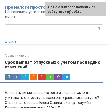
Перейти
Про налоги просто
Для любых предложений по
к
Начисление и уплата налогов, налоговые
сайту: nvvku@cp9.ru
контенту
вычеты
Поиск:
English
Главная
»
Оплата
Срок выплат отпускных с учетом последних
изменений
Если отпускные начисляются в июле, то нужно ли
учитывать отпускные в налоговых расходах в августе?
Ответ подготовила Елена Савина, эксперт службы
Правового консалтинга ГАРАНТ