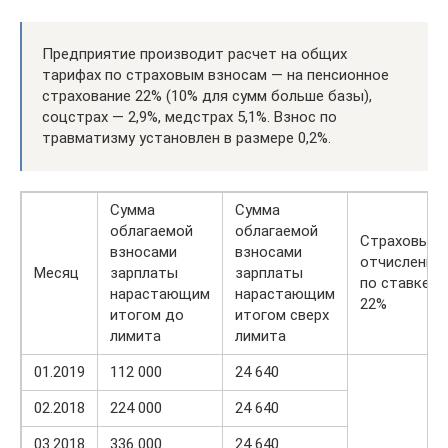
Предприятие производит расчет на общих
тарифах по страховым взносам — на пенсионное
страхование 22% (10% для сумм больше базы),
соцстрах — 2,9%, медстрах 5,1%. Взнос по
травматизму установлен в размере 0,2%.
Сумма
Сумма
облагаемой
облагаемой
Страховые
взносами
взносами
отчисления
Месяц
зарплаты
зарплаты
по ставке
нарастающим
нарастающим
22%
итогом до
итогом сверх
лимита
лимита
01.2019
112 000
24 640
02.2018
224 000
24 640
03.2018
336 000
24 640