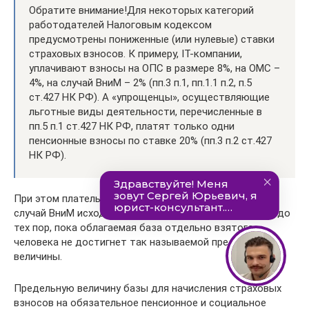
Обратите внимание!Для некоторых категорий
работодателей Налоговым кодексом
предусмотрены пониженные (или нулевые) ставки
страховых взносов. К примеру, IT-компании,
уплачивают взносы на ОПС в размере 8%, на ОМС –
4%, на случай ВниМ – 2% (пп.3 п.1, пп.1.1 п.2, п.5
ст.427 НК РФ). А «упрощенцы», осуществляющие
льготные виды деятельности, перечисленные в
пп.5 п.1 ст.427 НК РФ, платят только одни
пенсионные взносы по ставке 20% (пп.3 п.2 ст.427
НК РФ).
При этом плательщик рассчитывает взносы на ОПС и
случай ВниМ исходя из указанных в таблице тарифов до
тех пор, пока облагаемая база отдельно взятого
человека не достигнет так называемой предельной
величины.
Предельную величину базы для начисления страховых
взносов на обязательное пенсионное и социальное