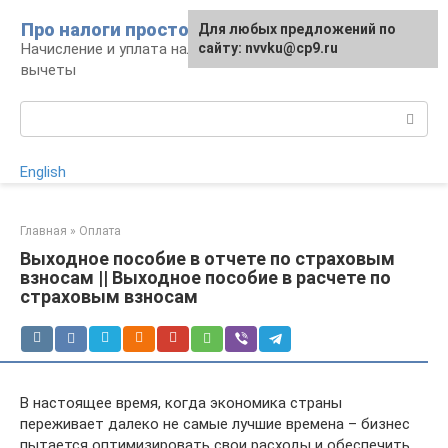
Перейти
Про налоги просто
Для любых предложений по
к
Начисление и уплата налогов, налоговые
сайту: nvvku@cp9.ru
контенту
вычеты
Поиск:
English
Главная
»
Оплата
Выходное пособие в отчете по страховым
взносам || Выходное пособие в расчете по
страховым взносам
В настоящее время, когда экономика страны
переживает далеко не самые лучшие времена – бизнес
пытается оптимизировать свои расходы и обеспечить