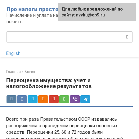
Перейти
Про налоги просто
Для любых предложений по
к
Начисление и уплата налогов, налоговые
сайту: nvvku@cp9.ru
контенту
вычеты
Поиск:
English
Главная
»
Вычет
Переоценка имущества: учет и
налогообложение результатов
Всего три раза Правительством СССР издавались
распоряжения о проведении переоценки основных
средств. Переоценки 25, 60 и 72 годов были
мероприятиями плановыми, обязательными для всей