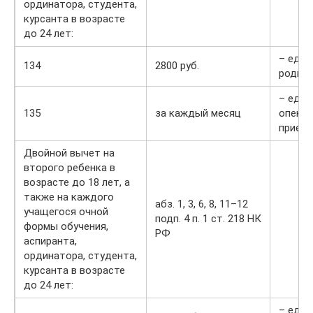
ординатора, студента,
курсанта в возрасте
до 24 лет:
– един
134
2800 руб.
родит
– един
135
за каждый месяц
опекун
прием
Двойной вычет на
второго ребенка в
возрасте до 18 лет, а
также на каждого
абз. 1, 3, 6, 8, 11–12
учащегося очной
подп. 4 п. 1 ст. 218 НК
формы обучения,
РФ
аспиранта,
ординатора, студента,
курсанта в возрасте
до 24 лет:
– един