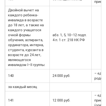
прием
Двойной вычет на
каждого ребенка-
инвалида в возрасте
до 18 лет, а также на
каждого учащегося
очной формы
абз. 1, 5, 10–12 подп.
обучения, аспиранта,
4 п. 1 ст. 218 НК РФ
ординатора, интерна,
студента, курсанта в
возрасте до 24 лет,
являющегося
инвалидом I–II группы:
– един
140
24 000 руб.
родит
за каждый месяц
– един
141
12 000 руб.
прием
(опеку