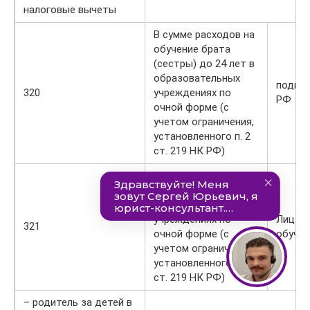
налоговые вычеты
В сумме расходов на
обучение брата
(сестры) до 24 лет в
образовательных
подп. 2
320
учреждениях по
РФ
очной форме (с
учетом ограничения,
установленного п. 2
ст. 219 НК РФ)
В сумме расходов на
обучение детей в
образовательных
учреждениях по
Лица, 
321
очной форме (с
обучен
учетом ограничения,
установленного п. 2
ст. 219 НК РФ)
– родитель за детей в