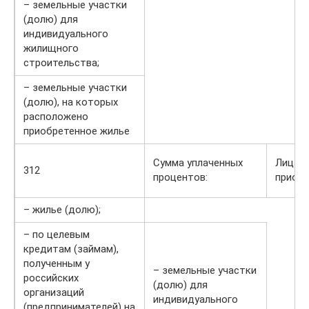
– земельные участки
(долю) для
индивидуального
жилищного
строительства;
– земельные участки
(долю), на которых
расположено
приобретенное жилье
Сумма уплаченных
Лица, 
312
процентов:
приобр
– жилье (долю);
– по целевым
кредитам (займам),
полученным у
– земельные участки
российских
(долю) для
организаций
индивидуального
(предпринимателей) на