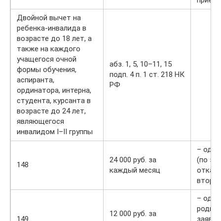
Двойной вычет на
ребенка-инвалида в
возрасте до 18 лет, а
также на каждого
учащегося очной
абз. 1, 5, 10–11, 15
формы обучения,
подп. 4 п. 1 ст. 218 НК
аспиранта,
РФ
ординатора, интерна,
студента, курсанта в
возрасте до 24 лет,
являющегося
инвалидом I–II группы
– одно
24 000 руб. за
(по за
148
каждый месяц
отказе
второг
– одно
родите
12 000 руб. за
149
заявле