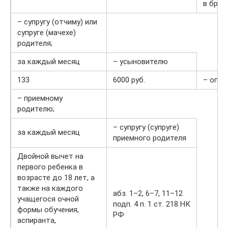
в браке
– супругу (отчиму) или
супруге (мачехе)
родителя;
за каждый месяц
– усыновителю
133
6000 руб.
– опек
– приемному
родителю;
– супругу (супруге)
за каждый месяц
приемного родителя
Двойной вычет на
первого ребенка в
возрасте до 18 лет, а
также на каждого
абз. 1–2, 6–7, 11–12
учащегося очной
подп. 4 п. 1 ст. 218 НК
формы обучения,
РФ
аспиранта,