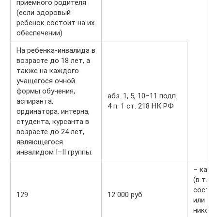
приемного родителя
(если здоровый
ребенок состоит на их
обеспечении)
На ребенка-инвалида в
возрасте до 18 лет, а
также на каждого
учащегося очной
формы обучения,
абз. 1, 5, 10–11 подп.
аспиранта,
4 п. 1 ст. 218 НК РФ
ординатора, интерна,
студента, курсанта в
возрасте до 24 лет,
являющегося
инвалидом I–II группы:
– кажд
(в т. ч
состоя
129
12 000 руб.
или гр
никогд