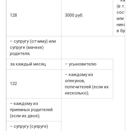
(в т. ч
состоя
128
3000 руб.
или гр
никогд
в браке
– супругу (отчиму) или
супруге (мачехе)
родителя;
за каждый месяц
– усыновителю
– каждому из
опекунов,
132
попечителей (если их
несколько);
– каждому из
приемных родителей
(если их двое);
– супругу (супруге)