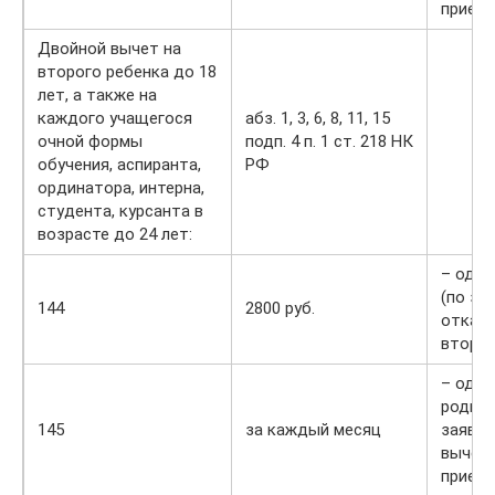
приемн
Двойной вычет на
второго ребенка до 18
лет, а также на
каждого учащегося
абз. 1, 3, 6, 8, 11, 15
очной формы
подп. 4 п. 1 ст. 218 НК
обучения, аспиранта,
РФ
ординатора, интерна,
студента, курсанта в
возрасте до 24 лет:
– одно
(по за
144
2800 руб.
отказе
второг
– одно
родите
145
за каждый месяц
заявле
вычета
приемн