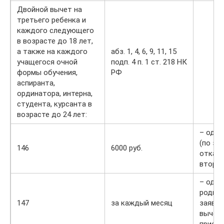
Двойной вычет на
третьего ребенка и
каждого следующего
в возрасте до 18 лет,
а также на каждого
абз. 1, 4, 6, 9, 11, 15
учащегося очной
подп. 4 п. 1 ст. 218 НК
формы обучения,
РФ
аспиранта,
ординатора, интерна,
студента, курсанта в
возрасте до 24 лет:
– одно
(по за
146
6000 руб.
отказе
второг
– одно
родите
147
за каждый месяц
заявле
вычета
приемн