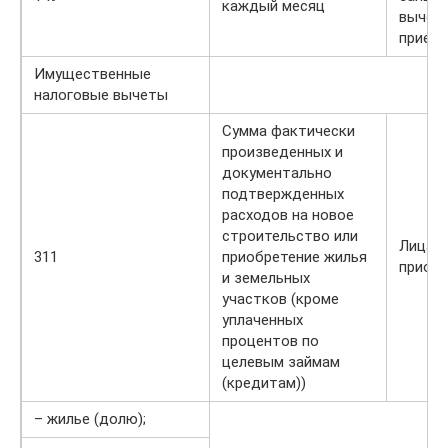
каждый месяц
вычета
приемн
Имущественные
налоговые вычеты
Сумма фактически
произведенных и
документально
подтвержденных
расходов на новое
строительство или
Лица, 
311
приобретение жилья
приобр
и земельных
участков (кроме
уплаченных
процентов по
целевым займам
(кредитам))
– жилье (долю);