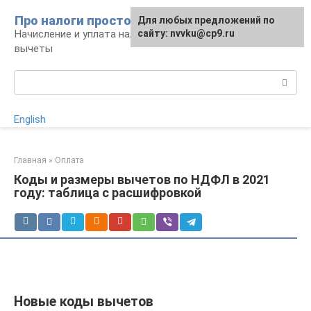
Перейти
Про налоги просто
Для любых предложений по
к
Начисление и уплата налогов, налоговые
сайту: nvvku@cp9.ru
контенту
вычеты
Поиск:
English
Главная
»
Оплата
Коды и размеры вычетов по НДФЛ в 2021
году: таблица с расшифровкой
Новые коды вычетов