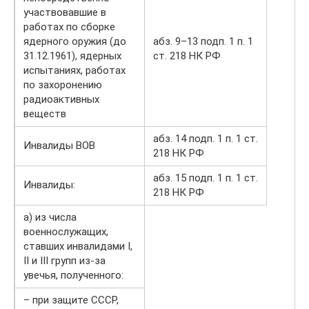
участвовавшие в
работах по сборке
ядерного оружия (до
абз. 9–13 подп. 1 п. 1
31.12.1961), ядерных
ст. 218 НК РФ
испытаниях, работах
по захоронению
радиоактивных
веществ
абз. 14 подп. 1 п. 1 ст.
Инвалиды ВОВ
218 НК РФ
абз. 15 подп. 1 п. 1 ст.
Инвалиды:
218 НК РФ
а) из числа
военнослужащих,
ставших инвалидами I,
II и III групп из-за
увечья, полученного:
– при защите СССР,