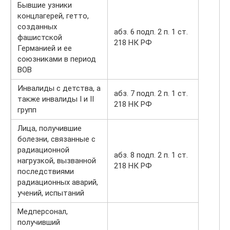
Бывшие узники
концлагерей, гетто,
созданных
абз. 6 подп. 2 п. 1 ст.
фашистской
218 НК РФ
Германией и ее
союзниками в период
ВОВ
Инвалиды с детства, а
абз. 7 подп. 2 п. 1 ст.
также инвалиды I и II
218 НК РФ
групп
Лица, получившие
болезни, связанные с
радиационной
абз. 8 подп. 2 п. 1 ст.
нагрузкой, вызванной
218 НК РФ
последствиями
радиационных аварий,
учений, испытаний
Медперсонал,
получивший