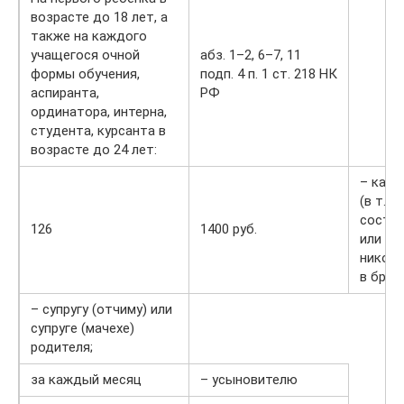
возрасте до 18 лет, а
также на каждого
учащегося очной
абз. 1–2, 6–7, 11
формы обучения,
подп. 4 п. 1 ст. 218 НК
аспиранта,
РФ
ординатора, интерна,
студента, курсанта в
возрасте до 24 лет:
– кажд
(в т. ч
состоя
126
1400 руб.
или гр
никогд
в браке
– супругу (отчиму) или
супруге (мачехе)
родителя;
за каждый месяц
– усыновителю