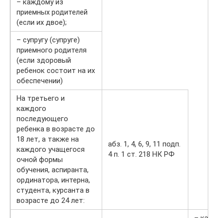
– каждому из
приемных родителей
(если их двое);
– супругу (супруге)
приемного родителя
(если здоровый
ребенок состоит на их
обеспечении)
На третьего и
каждого
последующего
ребенка в возрасте до
18 лет, а также на
абз. 1, 4, 6, 9, 11 подп.
каждого учащегося
4 п. 1 ст. 218 НК РФ
очной формы
обучения, аспиранта,
ординатора, интерна,
студента, курсанта в
возрасте до 24 лет:
– кажд