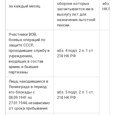
обороне которых
абз. 3 
за каждый месяц
засчитывается им в
НК РФ
выслугу лет для
назначения льготной
пенсии
Участники ВОВ,
боевых операций по
защите СССР,
проходившие службу в
абз. 4 подп. 2 п. 1 ст.
учреждениях,
218 НК РФ
входящих в состав
армии, и бывшие
партизаны
Лица, находившиеся в
Ленинграде в период
его блокады с
абз. 5 подп. 2 п. 1 ст.
08.09.1941 по
218 НК РФ
27.01.1944, независимо
от срока пребывания