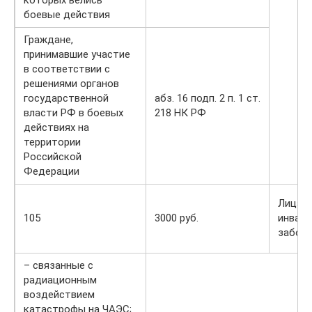
боевые действия
Граждане,
принимавшие участие
в соответствии с
решениями органов
государственной
абз. 16 подп. 2 п. 1 ст.
власти РФ в боевых
218 НК РФ
действиях на
территории
Российской
Федерации
Лица, 
105
3000 руб.
инвали
заболе
– связанные с
радиационным
воздействием
катастрофы на ЧАЭС;