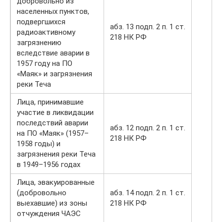
добровольно из
населенных пунктов,
подвергшихся
абз. 13 подп. 2 п. 1 ст.
радиоактивному
218 НК РФ
загрязнению
вследствие аварии в
1957 году на ПО
«Маяк» и загрязнения
реки Теча
Лица, принимавшие
участие в ликвидации
последствий аварии
абз. 12 подп. 2 п. 1 ст.
на ПО «Маяк» (1957–
218 НК РФ
1958 годы) и
загрязнения реки Теча
в 1949–1956 годах
Лица, эвакуированные
(добровольно
абз. 14 подп. 2 п. 1 ст.
выехавшие) из зоны
218 НК РФ
отчуждения ЧАЭС