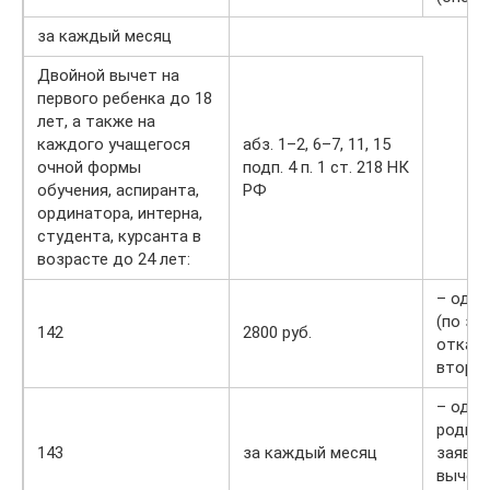
за каждый месяц
Двойной вычет на
первого ребенка до 18
лет, а также на
каждого учащегося
абз. 1–2, 6–7, 11, 15
очной формы
подп. 4 п. 1 ст. 218 НК
обучения, аспиранта,
РФ
ординатора, интерна,
студента, курсанта в
возрасте до 24 лет:
– одно
(по за
142
2800 руб.
отказе
второг
– одно
родите
143
за каждый месяц
заявле
вычета