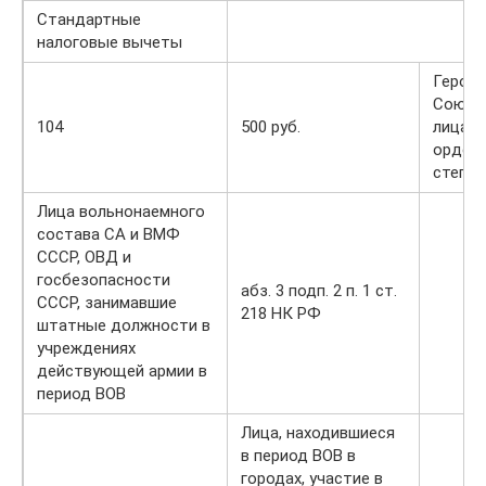
Стандартные
налоговые вычеты
Герои 
Союза,
104
500 руб.
лица, 
ордено
степен
Лица вольнонаемного
состава СА и ВМФ
СССР, ОВД и
госбезопасности
абз. 3 подп. 2 п. 1 ст.
СССР, занимавшие
218 НК РФ
штатные должности в
учреждениях
действующей армии в
период ВОВ
Лица, находившиеся
в период ВОВ в
городах, участие в