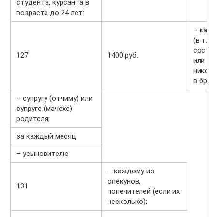
студента, курсанта в
возрасте до 24 лет:
– кажд
(в т. ч
состоя
127
1400 руб.
или гр
никогд
в браке
– супругу (отчиму) или
супруге (мачехе)
родителя;
за каждый месяц
– усыновителю
– каждому из
опекунов,
131
попечителей (если их
несколько);