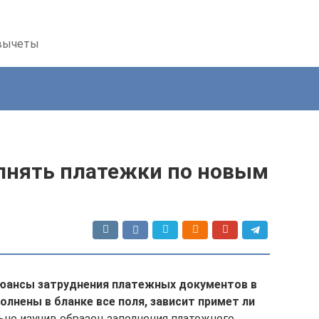
 вычеты
олнять платежки по новым
юансы затруднения платежных документов в
полнены в бланке все поля, зависит примет ли
но изучив образец заполнения платежного