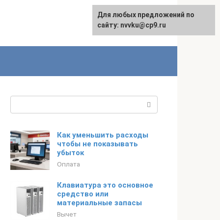
Для любых предложений по
English
сайту: nvvku@cp9.ru
Поиск:
Как уменьшить расходы
чтобы не показывать
убыток
Оплата
Клавиатура это основное
средство или
материальные запасы
Вычет