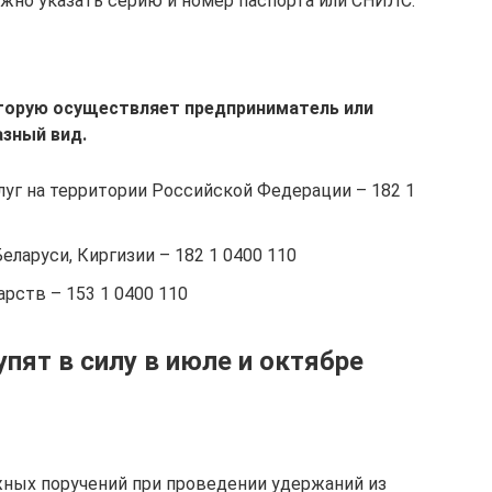
жно указать серию и номер паспорта или СНИЛС.
оторую осуществляет предприниматель или
азный вид.
слуг на территории Российской Федерации – 182 1
Беларуси, Киргизии – 182 1 0400 110
арств – 153 1 0400 110
пят в силу в июле и октябре
жных поручений при проведении удержаний из