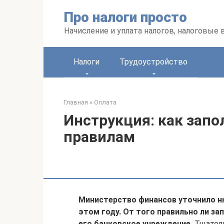
Перейти
Про налоги просто
к
контенту
Начисление и уплата налогов, налоговые
Налоги
Трудоустройство
Главная
»
Оплата
Инструкция: как зап
правилам
Министерство финансов уточнило н
этом году. От того правильно ли за
его банковское учреждение.
Тщатель