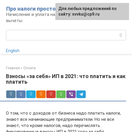
Перейти
Про налоги просто
Для любых предложений по
к
Начисление и уплата налогов, налоговые
сайту: nvvku@cp9.ru
контенту
вычеты
Поиск:
English
Главная
»
Оплата
Взносы «за себя» ИП в 2021: что платить и как
платить
О том, что с доходов от бизнеса надо платить налоги,
знают все начинающие предприниматели. Но не все
знают, что кроме налогов, надо перечислять
фиксированные взносы ИП в 2021 году за себя.