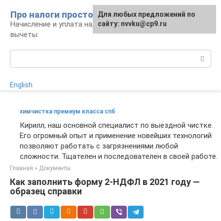
Перейти
Про налоги просто
Для любых предложений по
к
Начисление и уплата налогов, налоговые
сайту: nvvku@cp9.ru
контенту
вычеты
Поиск:
English
химчистка премиум класса спб
Кирилл, наш основной специалист по выездной чистке.
Его огромный опыт и применение новейших технологий
позволяют работать с загрязнениями любой
сложности. Тщателен и последователен в своей работе.
Главная
»
Документы
Как заполнить форму 2-НДФЛ в 2021 году —
образец справки