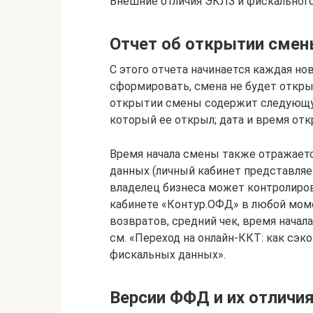
Внешние отличия ЭКЛЗ и фискального
Отчет об открытии сме
С этого отчета начинается каждая нов
сформировать, смена не будет открыт
открытии смены содержит следующу
который ее открыл; дата и время от
Время начала смены также отражаетс
данных (личный кабинет представляе
владелец бизнеса может контролиров
кабинете «Контур.ОФД» в любой мом
возвратов, средний чек, время начал
см. «Переход на онлайн-ККТ: как сэ
фискальных данных».
Версии ФФД и их отличи