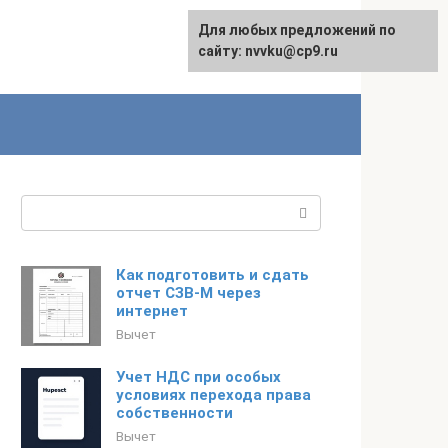
Для любых предложений по
English
сайту: nvvku@cp9.ru
Поиск:
Как подготовить и сдать
отчет СЗВ-М через
интернет
Вычет
Учет НДС при особых
условиях перехода права
собственности
Вычет