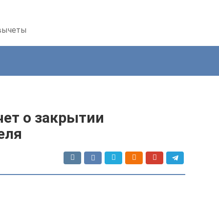
 вычеты
чет о закрытии
еля