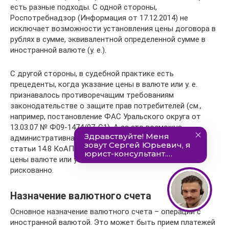
есть разные подходы. С одной стороны,
Роспотребнадзор (Информация от 17.12.2014) не
исключает возможности установления цены договора в
рублях в сумме, эквивалентной определенной сумме в
иностранной валюте (у. е.).
С другой стороны, в судебной практике есть
прецеденты, когда указание цены в валюте или у. е.
признавалось противоречащим требованиям
законодательстве о защите прав потребителей (см.,
например, постановление ФАС Уральского округа от
13.03.07 № Ф09-1474/07-С1). А за это возможна
административная ответственность на основании
статьи 14.8 КоАП РФ. В связи с этим устанавливать
цены валюте или условных единицах довольно
рискованно.
Назначение валютного счета
Основное назначение валютного счета – операции с
иностранной валютой. Это может быть прием платежей