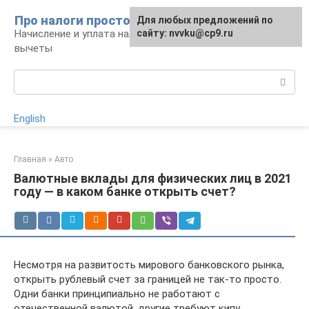
Перейти
Про налоги просто
Для любых предложений по
к
Начисление и уплата налогов, налоговые
сайту: nvvku@cp9.ru
контенту
вычеты
Поиск:
English
Главная
»
Авто
Валютные вклады для физических лиц в 2021
году — в каком банке открыть счет?
Несмотря на развитость мирового банковского рынка,
открыть рублевый счет за границей не так-то просто.
Одни банки принципиально не работают с
отечественной валютой, другие требуют кипу